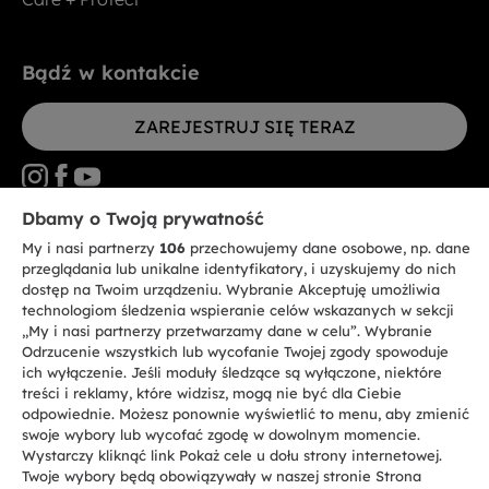
Bądź w kontakcie
ZAREJESTRUJ SIĘ TERAZ
Dbamy o Twoją prywatność
My i nasi partnerzy
106
przechowujemy dane osobowe, np. dane
CANDY HOOVER GROUP S.r.I. - jednoosobowa sp. z.o.o. - SIEDZIBA
STATUTOWA: Via Comolli, 57 - 20861 Brugherio (MB) - Włochy -
przeglądania lub unikalne identyfikatory, i uzyskujemy do nich
SIEDZIBY ADMINISTRACYJNE: Via Privata Eden Fumagalli bez
dostęp na Twoim urządzeniu. Wybranie Akceptuję umożliwia
nadanego numeru - 20861 Brugherio (MB) i Via Trento nr 20/A-22 - 20871
technologiom śledzenia wspieranie celów wskazanych w sekcji
Vimercate (MB) - Włochy - Tel.: +39.039.2086.1 - Faks: +39.039.2086.237 -
Kapitał zakładowy 35.000.000,00 € wpłacony w całości - Kod identyfikacji
„My i nasi partnerzy przetwarzamy dane w celu”. Wybranie
podatkowej i nr wpisu do Rejestru przedsiębiorstw dla rejonu Mediolan-
Odrzucenie wszystkich lub wycofanie Twojej zgody spowoduje
Monza-Brianza-Lodi 04666310158 - NIP 00786860965 - Numer wpisu do
ich wyłączenie. Jeśli moduły śledzące są wyłączone, niektóre
Repertorium Ekonomiczno - Administracyjnego REA: MB-1033934 -
treści i reklamy, które widzisz, mogą nie być dla Ciebie
Autoryzacja IT AEOF 211870 - Spółka podlega zarządzaniu i koordynacji
Candy S.p.A.
odpowiednie. Możesz ponownie wyświetlić to menu, aby zmienić
swoje wybory lub wycofać zgodę w dowolnym momencie.
Wystarczy kliknąć link Pokaż cele u dołu strony internetowej.
PL / Polski
Twoje wybory będą obowiązywały w naszej stronie Strona