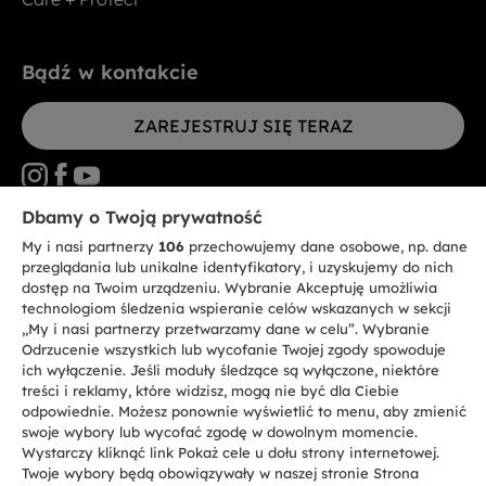
Bądź w kontakcie
ZAREJESTRUJ SIĘ TERAZ
Dbamy o Twoją prywatność
My i nasi partnerzy
106
przechowujemy dane osobowe, np. dane
CANDY HOOVER GROUP S.r.I. - jednoosobowa sp. z.o.o. - SIEDZIBA
STATUTOWA: Via Comolli, 57 - 20861 Brugherio (MB) - Włochy -
przeglądania lub unikalne identyfikatory, i uzyskujemy do nich
SIEDZIBY ADMINISTRACYJNE: Via Privata Eden Fumagalli bez
dostęp na Twoim urządzeniu. Wybranie Akceptuję umożliwia
nadanego numeru - 20861 Brugherio (MB) i Via Trento nr 20/A-22 - 20871
technologiom śledzenia wspieranie celów wskazanych w sekcji
Vimercate (MB) - Włochy - Tel.: +39.039.2086.1 - Faks: +39.039.2086.237 -
Kapitał zakładowy 35.000.000,00 € wpłacony w całości - Kod identyfikacji
„My i nasi partnerzy przetwarzamy dane w celu”. Wybranie
podatkowej i nr wpisu do Rejestru przedsiębiorstw dla rejonu Mediolan-
Odrzucenie wszystkich lub wycofanie Twojej zgody spowoduje
Monza-Brianza-Lodi 04666310158 - NIP 00786860965 - Numer wpisu do
ich wyłączenie. Jeśli moduły śledzące są wyłączone, niektóre
Repertorium Ekonomiczno - Administracyjnego REA: MB-1033934 -
treści i reklamy, które widzisz, mogą nie być dla Ciebie
Autoryzacja IT AEOF 211870 - Spółka podlega zarządzaniu i koordynacji
Candy S.p.A.
odpowiednie. Możesz ponownie wyświetlić to menu, aby zmienić
swoje wybory lub wycofać zgodę w dowolnym momencie.
Wystarczy kliknąć link Pokaż cele u dołu strony internetowej.
PL / Polski
Twoje wybory będą obowiązywały w naszej stronie Strona