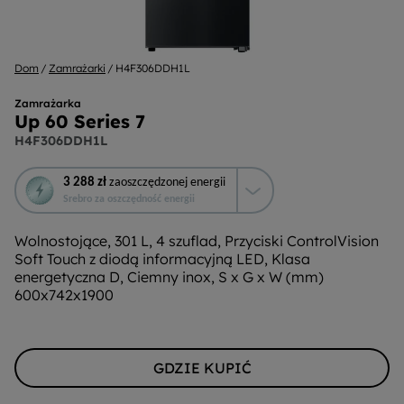
Dom
Zamrażarki
H4F306DDH1L
Zamrażarka
Up 60 Series 7
H4F306DDH1L
To
3 288 zł
zaoszczędzonej energii
działanie
Srebro za oszczędność energii
otworzy
narzędzie
Wolnostojące, 301 L, 4 szuflad, Przyciski ControlVision
do
Soft Touch z diodą informacyjną LED, Klasa
oszczędzania
energetyczna D, Ciemny inox, S x G x W (mm)
energii
600x742x1900
Youreko.
GDZIE KUPIĆ