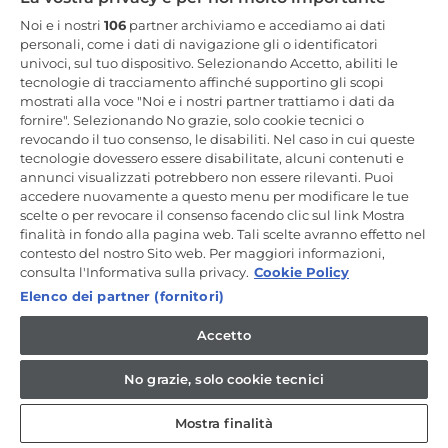
Resta in Contatto
Noi e i nostri
106
partner archiviamo e accediamo ai dati
personali, come i dati di navigazione gli o identificatori
univoci, sul tuo dispositivo. Selezionando Accetto, abiliti le
Iscriviti Ora
tecnologie di tracciamento affinché supportino gli scopi
mostrati alla voce "Noi e i nostri partner trattiamo i dati da
fornire". Selezionando No grazie, solo cookie tecnici o
revocando il tuo consenso, le disabiliti. Nel caso in cui queste
tecnologie dovessero essere disabilitate, alcuni contenuti e
annunci visualizzati potrebbero non essere rilevanti. Puoi
CANDY HOOVER GROUP S.r.I. - a Socio Unico - SEDE LEGALE: Via
Comolli, 57 - 20861 Brugherio (MB) - Italia - SEDI AMMINISTRATIVE:
accedere nuovamente a questo menu per modificare le tue
Via Privata Eden Fumagalli snc - 20861 Brugherio (MB) e Via Trento
scelte o per revocare il consenso facendo clic sul link Mostra
n. 20/A-22 - 20871 Vimercate (MB) - Italia - Tel.: +39.039.2086.1 - Fax:
finalità in fondo alla pagina web. Tali scelte avranno effetto nel
+39.039.2086.237 - Capitale sociale € 35.000.000,00 i.v. - Cod.
contesto del nostro Sito web. Per maggiori informazioni,
Fiscale e n. iscr. al Registro Imprese di Milano-Monza-Brianza-Lodi
04666310158 - P. IVA 00786860965 - Numero REA: MB-1033934 -
consulta l'Informativa sulla privacy.
Cookie Policy
Autorizzazione IT AEOF 211870 - Società soggetta ad attività di
Elenco dei partner (fornitori)
direzione e coordinamento di Candy S.p.A. - Casella PEC:
candyhoovergroupsrl@legalmail.it
Accetto
IT / Italiano
No grazie, solo cookie tecnici
Mostra finalità