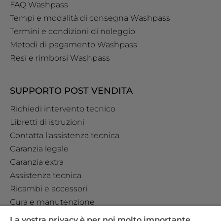
FAQ Washpass
Tempi e modalità di consegna Washpass
Termini e condizioni di noleggio
Metodi di pagamento Washpass
Resi e rimborsi Washpass
SUPPORTO POST VENDITA
Richiedi intervento tecnico
Libretti di istruzioni
Contatta l'assistenza tecnica
Garanzia legale
Garanzia extra
Assistenza tecnica
Ricambi e accessori
Cura e manutenzione
La vostra privacy è per noi molto importante