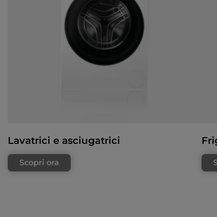
Lavatrici e asciugatrici
Fri
Scopri ora