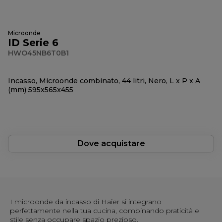
Microonde
ID Serie 6
HWO45NB6T0B1
Incasso, Microonde combinato, 44 litri, Nero, L x P x A
(mm) 595x565x455
Dove acquistare
I microonde da incasso di Haier si integrano
perfettamente nella tua cucina, combinando praticità e
stile senza occupare spazio prezioso.