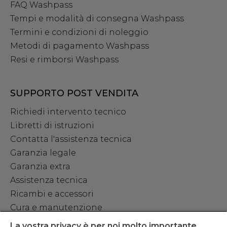
FAQ Washpass
Tempi e modalità di consegna Washpass
Termini e condizioni di noleggio
Metodi di pagamento Washpass
Resi e rimborsi Washpass
SUPPORTO POST VENDITA
Richiedi intervento tecnico
Libretti di istruzioni
Contatta l'assistenza tecnica
Garanzia legale
Garanzia extra
Assistenza tecnica
Ricambi e accessori
Cura e manutenzione
La vostra privacy è per noi molto importante