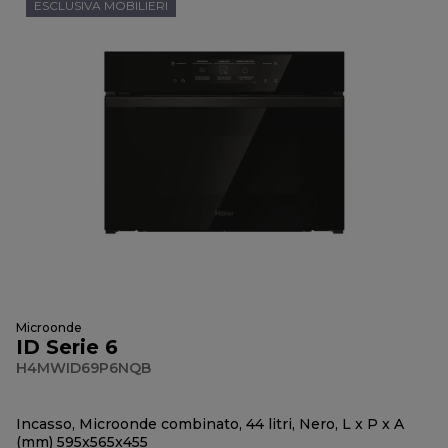
ESCLUSIVA MOBILIERI
Microonde
ID Serie 6
H4MWID69P6NQB
Incasso, Microonde combinato, 44 litri, Nero, L x P x A
(mm) 595x565x455