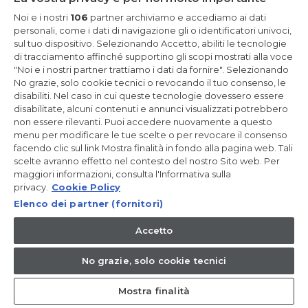
Resta in Contatto
Noi e i nostri
106
partner archiviamo e accediamo ai dati
personali, come i dati di navigazione gli o identificatori univoci,
sul tuo dispositivo. Selezionando Accetto, abiliti le tecnologie
Iscriviti Ora
di tracciamento affinché supportino gli scopi mostrati alla voce
"Noi e i nostri partner trattiamo i dati da fornire". Selezionando
No grazie, solo cookie tecnici o revocando il tuo consenso, le
disabiliti. Nel caso in cui queste tecnologie dovessero essere
disabilitate, alcuni contenuti e annunci visualizzati potrebbero
non essere rilevanti. Puoi accedere nuovamente a questo
CANDY HOOVER GROUP S.r.I. - a Socio Unico - SEDE LEGALE: Via
Comolli, 57 - 20861 Brugherio (MB) - Italia - SEDI AMMINISTRATIVE:
menu per modificare le tue scelte o per revocare il consenso
Via Privata Eden Fumagalli snc - 20861 Brugherio (MB) e Via
facendo clic sul link Mostra finalità in fondo alla pagina web. Tali
Trento n. 20/A-22 - 20871 Vimercate (MB) - Italia - Tel.:
scelte avranno effetto nel contesto del nostro Sito web. Per
+39.039.2086.1 - Fax: +39.039.2086.237 - Capitale sociale €
maggiori informazioni, consulta l'Informativa sulla
35.000.000,00 i.v. - Cod. Fiscale e n. iscr. al Registro Imprese di
Milano-Monza-Brianza-Lodi 04666310158 - P. IVA 00786860965 -
privacy.
Cookie Policy
Numero REA: MB-1033934 - Autorizzazione IT AEOF 211870 -
Elenco dei partner (fornitori)
Società soggetta ad attività di direzione e coordinamento di
Candy S.p.A. - Casella PEC:
candyhoovergroupsrl@legalmail.it
Accetto
IT / Italiano
No grazie, solo cookie tecnici
Mostra finalità