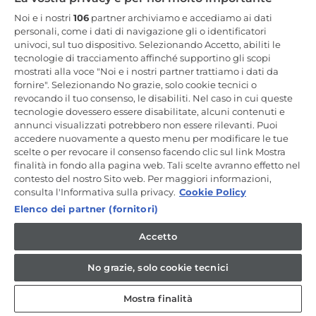
Resta in Contatto
Noi e i nostri
106
partner archiviamo e accediamo ai dati
personali, come i dati di navigazione gli o identificatori
univoci, sul tuo dispositivo. Selezionando Accetto, abiliti le
Iscriviti Ora
tecnologie di tracciamento affinché supportino gli scopi
mostrati alla voce "Noi e i nostri partner trattiamo i dati da
fornire". Selezionando No grazie, solo cookie tecnici o
revocando il tuo consenso, le disabiliti. Nel caso in cui queste
tecnologie dovessero essere disabilitate, alcuni contenuti e
annunci visualizzati potrebbero non essere rilevanti. Puoi
CANDY HOOVER GROUP S.r.I. - a Socio Unico - SEDE LEGALE: Via
Comolli, 57 - 20861 Brugherio (MB) - Italia - SEDI AMMINISTRATIVE:
accedere nuovamente a questo menu per modificare le tue
Via Privata Eden Fumagalli snc - 20861 Brugherio (MB) e Via Trento
scelte o per revocare il consenso facendo clic sul link Mostra
n. 20/A-22 - 20871 Vimercate (MB) - Italia - Tel.: +39.039.2086.1 - Fax:
finalità in fondo alla pagina web. Tali scelte avranno effetto nel
+39.039.2086.237 - Capitale sociale € 35.000.000,00 i.v. - Cod.
contesto del nostro Sito web. Per maggiori informazioni,
Fiscale e n. iscr. al Registro Imprese di Milano-Monza-Brianza-Lodi
04666310158 - P. IVA 00786860965 - Numero REA: MB-1033934 -
consulta l'Informativa sulla privacy.
Cookie Policy
Autorizzazione IT AEOF 211870 - Società soggetta ad attività di
Elenco dei partner (fornitori)
direzione e coordinamento di Candy S.p.A. - Casella PEC:
candyhoovergroupsrl@legalmail.it
Accetto
IT / Italiano
No grazie, solo cookie tecnici
Mostra finalità