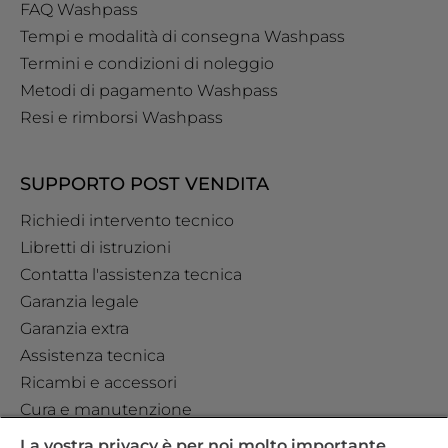
FAQ Washpass
Tempi e modalità di consegna Washpass
Termini e condizioni di noleggio
Metodi di pagamento Washpass
Resi e rimborsi Washpass
SUPPORTO POST VENDITA
Richiedi intervento tecnico
Libretti di istruzioni
Contatta l'assistenza tecnica
Garanzia legale
Garanzia extra
Assistenza tecnica
Ricambi e accessori
Cura e manutenzione
La vostra privacy è per noi molto importante