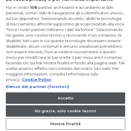
Resta in Contatto
Noi e i nostri
106
partner archiviamo e accediamo ai dati
personali, come i dati di navigazione gli o identificatori univoci,
sul tuo dispositivo. Selezionando Accetto, abiliti le tecnologie
Iscriviti Ora
di tracciamento affinché supportino gli scopi mostrati alla voce
"Noi e i nostri partner trattiamo i dati da fornire". Selezionando
No grazie, solo cookie tecnici o revocando il tuo consenso, le
disabiliti. Nel caso in cui queste tecnologie dovessero essere
disabilitate, alcuni contenuti e annunci visualizzati potrebbero
non essere rilevanti. Puoi accedere nuovamente a questo
CANDY HOOVER GROUP S.r.I. - a Socio Unico - SEDE LEGALE: Via
Comolli, 57 - 20861 Brugherio (MB) - Italia - SEDI AMMINISTRATIVE:
menu per modificare le tue scelte o per revocare il consenso
Via Privata Eden Fumagalli snc - 20861 Brugherio (MB) e Via
facendo clic sul link Mostra finalità in fondo alla pagina web. Tali
Trento n. 20/A-22 - 20871 Vimercate (MB) - Italia - Tel.:
scelte avranno effetto nel contesto del nostro Sito web. Per
+39.039.2086.1 - Fax: +39.039.2086.237 - Capitale sociale €
maggiori informazioni, consulta l'Informativa sulla
35.000.000,00 i.v. - Cod. Fiscale e n. iscr. al Registro Imprese di
Milano-Monza-Brianza-Lodi 04666310158 - P. IVA 00786860965 -
privacy.
Cookie Policy
Numero REA: MB-1033934 - Autorizzazione IT AEOF 211870 -
Elenco dei partner (fornitori)
Società soggetta ad attività di direzione e coordinamento di
Candy S.p.A. - Casella PEC:
candyhoovergroupsrl@legalmail.it
Accetto
IT / Italiano
No grazie, solo cookie tecnici
Mostra finalità