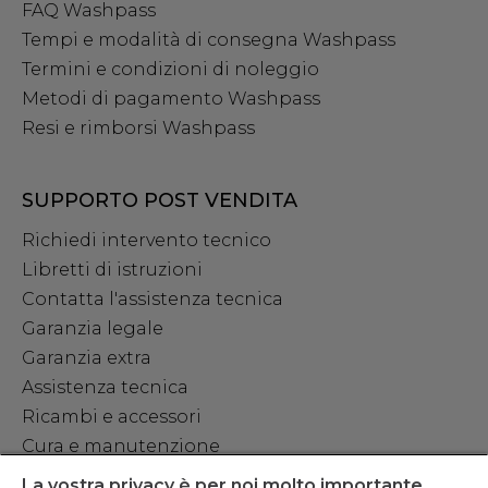
FAQ Washpass
Tempi e modalità di consegna Washpass
Termini e condizioni di noleggio
Metodi di pagamento Washpass
Resi e rimborsi Washpass
SUPPORTO POST VENDITA
Richiedi intervento tecnico
Libretti di istruzioni
Contatta l'assistenza tecnica
Garanzia legale
Garanzia extra
Assistenza tecnica
Ricambi e accessori
Cura e manutenzione
La vostra privacy è per noi molto importante