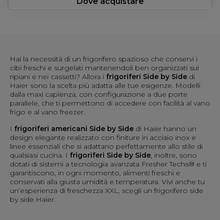
Dove acquistare
Hai la necessità di un frigorifero spazioso che conservi i
cibi freschi e surgelati mantenendoli ben organizzati sui
ripiani e nei cassetti? Allora i
frigoriferi Side by Side
di
Haier sono la scelta più adatta alle tue esigenze. Modelli
dalla maxi capienza, con configurazione a due porte
parallele, che ti permettono di accedere con facilità al vano
frigo e al vano freezer.
I
frigoriferi americani Side by Side
di Haier hanno un
design elegante realizzato con finiture in acciaio inox e
linee essenziali che si adattano perfettamente allo stile di
qualsiasi cucina. I
frigoriferi Side by Side
, inoltre, sono
dotati di sistemi a tecnologia avanzata Fresher Techs® e ti
garantiscono, in ogni momento, alimenti freschi e
conservati alla giusta umidità e temperatura. Vivi anche tu
un’esperienza di freschezza XXL, scegli un frigorifero side
by side Haier.