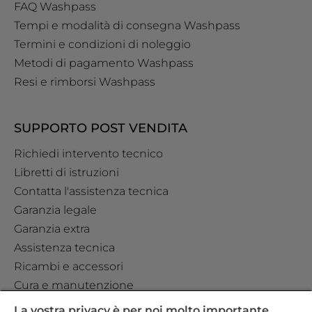
FAQ Washpass
Tempi e modalità di consegna Washpass
Termini e condizioni di noleggio
Metodi di pagamento Washpass
Resi e rimborsi Washpass
SUPPORTO POST VENDITA
Richiedi intervento tecnico
Libretti di istruzioni
Contatta l'assistenza tecnica
Garanzia legale
Garanzia extra
Assistenza tecnica
Ricambi e accessori
Cura e manutenzione
La vostra privacy è per noi molto importante