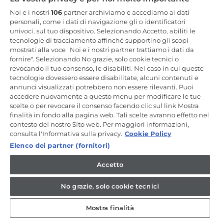
Resta in Contatto
Noi e i nostri
106
partner archiviamo e accediamo ai dati
personali, come i dati di navigazione gli o identificatori
univoci, sul tuo dispositivo. Selezionando Accetto, abiliti le
Iscriviti Ora
tecnologie di tracciamento affinché supportino gli scopi
mostrati alla voce "Noi e i nostri partner trattiamo i dati da
fornire". Selezionando No grazie, solo cookie tecnici o
revocando il tuo consenso, le disabiliti. Nel caso in cui queste
tecnologie dovessero essere disabilitate, alcuni contenuti e
annunci visualizzati potrebbero non essere rilevanti. Puoi
CANDY HOOVER GROUP S.r.I. - a Socio Unico - SEDE LEGALE: Via
Comolli, 57 - 20861 Brugherio (MB) - Italia - SEDI AMMINISTRATIVE:
accedere nuovamente a questo menu per modificare le tue
Via Privata Eden Fumagalli snc - 20861 Brugherio (MB) e Via Trento
scelte o per revocare il consenso facendo clic sul link Mostra
n. 20/A-22 - 20871 Vimercate (MB) - Italia - Tel.: +39.039.2086.1 - Fax:
finalità in fondo alla pagina web. Tali scelte avranno effetto nel
+39.039.2086.237 - Capitale sociale € 35.000.000,00 i.v. - Cod.
contesto del nostro Sito web. Per maggiori informazioni,
Fiscale e n. iscr. al Registro Imprese di Milano-Monza-Brianza-Lodi
04666310158 - P. IVA 00786860965 - Numero REA: MB-1033934 -
consulta l'Informativa sulla privacy.
Cookie Policy
Autorizzazione IT AEOF 211870 - Società soggetta ad attività di
Elenco dei partner (fornitori)
direzione e coordinamento di Candy S.p.A. - Casella PEC:
candyhoovergroupsrl@legalmail.it
Accetto
IT / Italiano
No grazie, solo cookie tecnici
Mostra finalità