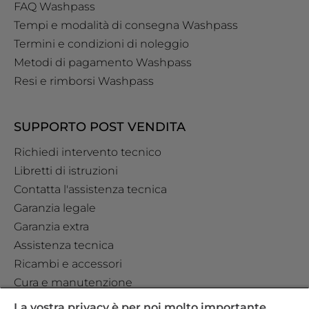
FAQ Washpass
Tempi e modalità di consegna Washpass
Termini e condizioni di noleggio
Metodi di pagamento Washpass
Resi e rimborsi Washpass
SUPPORTO POST VENDITA
Richiedi intervento tecnico
Libretti di istruzioni
Contatta l'assistenza tecnica
Garanzia legale
Garanzia extra
Assistenza tecnica
Ricambi e accessori
Cura e manutenzione
La vostra privacy è per noi molto importante