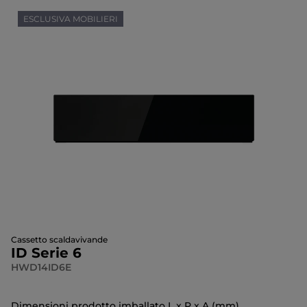
ESCLUSIVA MOBILIERI
Cassetto scaldavivande
ID Serie 6
HWD14ID6E
Dimensioni prodotto imballato L x P x A (mm)