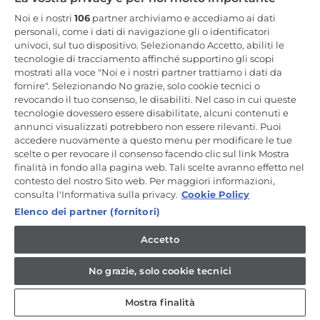
Resta in Contatto
Noi e i nostri
106
partner archiviamo e accediamo ai dati
personali, come i dati di navigazione gli o identificatori
univoci, sul tuo dispositivo. Selezionando Accetto, abiliti le
Iscriviti Ora
tecnologie di tracciamento affinché supportino gli scopi
mostrati alla voce "Noi e i nostri partner trattiamo i dati da
fornire". Selezionando No grazie, solo cookie tecnici o
revocando il tuo consenso, le disabiliti. Nel caso in cui queste
tecnologie dovessero essere disabilitate, alcuni contenuti e
annunci visualizzati potrebbero non essere rilevanti. Puoi
CANDY HOOVER GROUP S.r.I. - a Socio Unico - SEDE LEGALE: Via
Comolli, 57 - 20861 Brugherio (MB) - Italia - SEDI AMMINISTRATIVE:
accedere nuovamente a questo menu per modificare le tue
Via Privata Eden Fumagalli snc - 20861 Brugherio (MB) e Via Trento
scelte o per revocare il consenso facendo clic sul link Mostra
n. 20/A-22 - 20871 Vimercate (MB) - Italia - Tel.: +39.039.2086.1 - Fax:
finalità in fondo alla pagina web. Tali scelte avranno effetto nel
+39.039.2086.237 - Capitale sociale € 35.000.000,00 i.v. - Cod.
contesto del nostro Sito web. Per maggiori informazioni,
Fiscale e n. iscr. al Registro Imprese di Milano-Monza-Brianza-Lodi
04666310158 - P. IVA 00786860965 - Numero REA: MB-1033934 -
consulta l'Informativa sulla privacy.
Cookie Policy
Autorizzazione IT AEOF 211870 - Società soggetta ad attività di
Elenco dei partner (fornitori)
direzione e coordinamento di Candy S.p.A. - Casella PEC:
candyhoovergroupsrl@legalmail.it
Accetto
IT / Italiano
No grazie, solo cookie tecnici
Mostra finalità