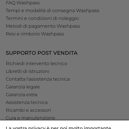
FAQ Washpass
Tempi e modalità di consegna Washpass
Termini e condizioni di noleggio
Metodi di pagamento Washpass
Resi e rimborsi Washpass
SUPPORTO POST VENDITA
Richiedi intervento tecnico
Libretti di istruzioni
Contatta l'assistenza tecnica
Garanzia legale
Garanzia extra
Assistenza tecnica
Ricambi e accessori
Cura e manutenzione
La vostra privacy è per noi molto importante