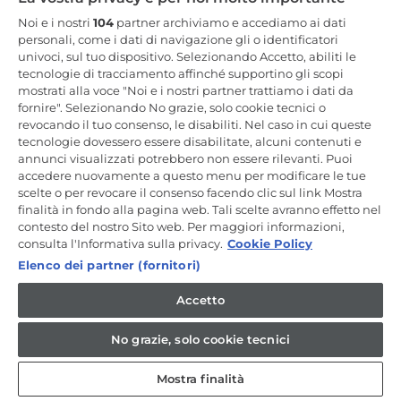
Resta in Contatto
Noi e i nostri
104
partner archiviamo e accediamo ai dati
personali, come i dati di navigazione gli o identificatori
univoci, sul tuo dispositivo. Selezionando Accetto, abiliti le
Iscriviti Ora
tecnologie di tracciamento affinché supportino gli scopi
mostrati alla voce "Noi e i nostri partner trattiamo i dati da
fornire". Selezionando No grazie, solo cookie tecnici o
revocando il tuo consenso, le disabiliti. Nel caso in cui queste
tecnologie dovessero essere disabilitate, alcuni contenuti e
annunci visualizzati potrebbero non essere rilevanti. Puoi
CANDY HOOVER GROUP S.r.I. - a Socio Unico - SEDE LEGALE: Via
Comolli, 57 - 20861 Brugherio (MB) - Italia - SEDI AMMINISTRATIVE:
accedere nuovamente a questo menu per modificare le tue
Via Privata Eden Fumagalli snc - 20861 Brugherio (MB) e Via Trento
scelte o per revocare il consenso facendo clic sul link Mostra
n. 20/A-22 - 20871 Vimercate (MB) - Italia - Tel.: +39.039.2086.1 - Fax:
finalità in fondo alla pagina web. Tali scelte avranno effetto nel
+39.039.2086.237 - Capitale sociale € 35.000.000,00 i.v. - Cod.
contesto del nostro Sito web. Per maggiori informazioni,
Fiscale e n. iscr. al Registro Imprese di Milano-Monza-Brianza-Lodi
04666310158 - P. IVA 00786860965 - Numero REA: MB-1033934 -
consulta l'Informativa sulla privacy.
Cookie Policy
Autorizzazione IT AEOF 211870 - Società soggetta ad attività di
Elenco dei partner (fornitori)
direzione e coordinamento di Candy S.p.A. - Casella PEC:
candyhoovergroupsrl@legalmail.it
Accetto
IT / Italiano
No grazie, solo cookie tecnici
Mostra finalità