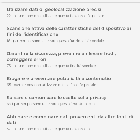
dimensioni che i siti visitati dall'utente inviano al
Utilizzare dati di geolocalizzazione precisi
suo terminale (solitamente al browser), dove
vengono memorizzati per essere poi ritrasmessi
22 i partner possono utilizzare questa funzionalità speciale
agli stessi siti alla successiva visita del medesimo
utente.
Scansione attiva delle caratteristiche del dispositivo ai
fini dell’identificazione
Cookie tecnici (necessari, di funzionalità, di
16 i partner possono utilizzare questa funzionalità speciale
prestazione, ecc..) e analitici con potenzialità
identificative limitate.
Garantire la sicurezza, prevenire e rilevare frodi,
correggere errori
I cookie tecnici sono quei cookie utilizzati al solo
75 i partner possono utilizzare questa finalità speciale
fine di effettuare la trasmissione di una
comunicazione su una rete di comunicazione
Erogare e presentare pubblicità e contenutio
elettronica, o nella misura strettamente
65 i partner possono utilizzare questa finalità speciale
necessaria al fornitore di un servizio della società
dell’informazione esplicitamente richiesto
dall’abbonato o dall’utente a erogare tale
Salvare e comunicare le scelte sulla privacy
servizio. I cookie analitici servono invece ad
64 i partner possono utilizzare questa finalità speciale
analizzare e misurare l’utilizzo del sito web da
parte degli utenti. I cookie analitici sono
Abbinare e combinare dati provenienti da altre fonti di
assimilati ai cookie tecnici laddove utilizzati
dati
direttamente dal gestore del sito per raccogliere
37 i partner possono utilizzare questa funzionalità
informazioni, in forma aggregata, sul numero
degli utenti e su come questi visitano il sito