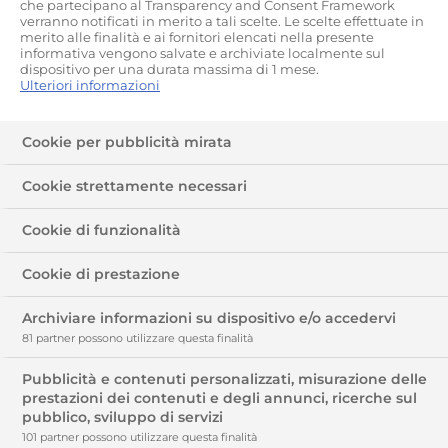
che partecipano al Transparency and Consent Framework
fornisce le seguenti informazioni:
verranno notificati in merito a tali scelte. Le scelte effettuate in
merito alle finalità e ai fornitori elencati nella presente
1. Tipi di dati
informativa vengono salvate e archiviate localmente sul
dispositivo per una durata massima di 1 mese.
Ulteriori informazioni
raccolti, finalità,
Cookie per pubblicità mirata
base giuridica del
Cookie strettamente necessari
trattamento e
Cookie di funzionalità
periodo di
Cookie di prestazione
conservazione dei
Archiviare informazioni su dispositivo e/o accedervi
81 partner possono utilizzare questa finalità
dati
Pubblicità e contenuti personalizzati, misurazione delle
prestazioni dei contenuti e degli annunci, ricerche sul
Che cosa sono i cookie?
pubblico, sviluppo di servizi
101 partner possono utilizzare questa finalità
I cookie sono stringhe di testo di piccole