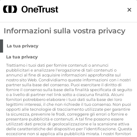
❄️Fresh Summer: affronta l'estate con tutta la freschezza
Haier. Scopri le offerte sulla refrigerazione.
Informazioni sulla vostra privacy
La tua privacy
3 rate a tasso zero con Klarna o Paypal
La tua privacy
Home
Centro preferenze sulla privacy
Trattiamo i tuoi dati per fornire contenuti o annunci
pubblicitari e analizzare l'erogazione di tali contenuti o
annunci al fine di acquisire informazioni approfondite sul
Informativa sul trattamento
nostro sito Web. Condividiamo queste informazioni con i nostri
dei dati personali
partner sulla base del consenso. Puoi esercitare il diritto di
fornire il consenso sulla base della finalità specificata di seguito
o a livello di partner nel link sotto a ciascuna finalità. Alcuni
Candy Hoover Group informa che il presente
fornitori potrebbero elaborare i tuoi dati sulla base dei loro
sito utilizza cookie per rendere più agevole la
legittimi interessi, il che non richiede il tuo consenso. Non puoi
navigazione e che i dati personali acquisiti
opporti alle tecnologie di tracciamento utilizzate per garantire
tramite questi strumenti saranno trattati nel
la sicurezza, prevenire le frodi, correggere gli errori o fornire e
rispetto della legge in materia di protezione dei
presentare pubblicità e contenuti. A tal fine possono essere
utilizzati dati precisi di geolocalizzazione e la scansione attiva
dati personali. Con riferimento a tale tipo di
delle caratteristiche del dispositivo per l'identificazione. Questa
trattamento di dati personali, ai sensi dell’articolo
eccezione non si applica alla pubblicità mirata. I nostri fornitori
13 Regolamento UE n. 679/2016, il Titolare