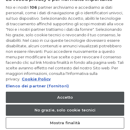
Noi e i nostri
106
partner archiviamo e accediamo ai dati
Ripiano in legno, 41.7 x 1.6 x 39 cm, Unità: 1
personali, come i dati di navigazione gli o identificatori univoci,
sul tuo dispositivo. Selezionando Accetto, abiliti le tecnologie
di tracciamento affinché supportino gli scopi mostrati alla voce
"Noi e i nostri partner trattiamo i dati da fornire". Selezionando
No grazie, solo cookie tecnici o revocando il tuo consenso, le
disabiliti. Nel caso in cui queste tecnologie dovessero essere
Dove acquistare
disabilitate, alcuni contenuti e annunci visualizzati potrebbero
non essere rilevanti. Puoi accedere nuovamente a questo
menu per modificare le tue scelte o per revocare il consenso
facendo clic sul link Mostra finalità in fondo alla pagina web. Tali
scelte avranno effetto nel contesto del nostro Sito web. Per
maggiori informazioni, consulta l'Informativa sulla
privacy.
Cookie Policy
Elenco dei partner (fornitori)
Accetto
No grazie, solo cookie tecnici
Mostra finalità