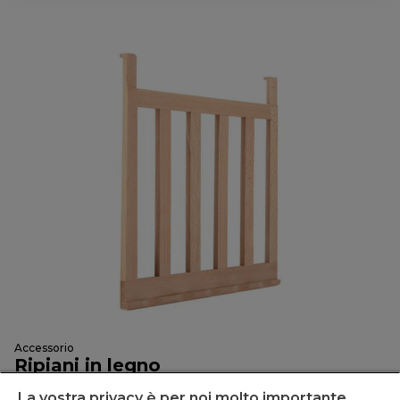
Accessorio
Ripiani in legno
HAWCSH43
La vostra privacy è per noi molto importante