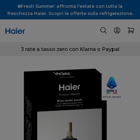
❄️Fresh Summer: affronta l'estate con tutta la
freschezza Haier. Scopri le offerte sulla refrigerazione.
3 rate a tasso zero con Klarna o Paypal