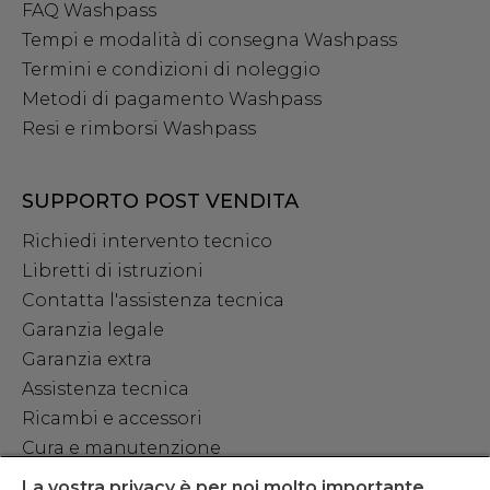
FAQ Washpass
Tempi e modalità di consegna Washpass
Termini e condizioni di noleggio
Metodi di pagamento Washpass
Resi e rimborsi Washpass
SUPPORTO POST VENDITA
Richiedi intervento tecnico
Libretti di istruzioni
Contatta l'assistenza tecnica
Garanzia legale
Garanzia extra
Assistenza tecnica
Ricambi e accessori
Cura e manutenzione
La vostra privacy è per noi molto importante