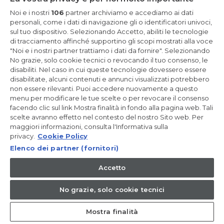
Resta in Contatto
Noi e i nostri
106
partner archiviamo e accediamo ai dati
personali, come i dati di navigazione gli o identificatori univoci,
sul tuo dispositivo. Selezionando Accetto, abiliti le tecnologie
Iscriviti Ora
di tracciamento affinché supportino gli scopi mostrati alla voce
"Noi e i nostri partner trattiamo i dati da fornire". Selezionando
No grazie, solo cookie tecnici o revocando il tuo consenso, le
disabiliti. Nel caso in cui queste tecnologie dovessero essere
disabilitate, alcuni contenuti e annunci visualizzati potrebbero
non essere rilevanti. Puoi accedere nuovamente a questo
CANDY HOOVER GROUP S.r.I. - a Socio Unico - SEDE LEGALE: Via
Comolli, 57 - 20861 Brugherio (MB) - Italia - SEDI AMMINISTRATIVE:
menu per modificare le tue scelte o per revocare il consenso
Via Privata Eden Fumagalli snc - 20861 Brugherio (MB) e Via
facendo clic sul link Mostra finalità in fondo alla pagina web. Tali
Trento n. 20/A-22 - 20871 Vimercate (MB) - Italia - Tel.:
scelte avranno effetto nel contesto del nostro Sito web. Per
+39.039.2086.1 - Fax: +39.039.2086.237 - Capitale sociale €
maggiori informazioni, consulta l'Informativa sulla
35.000.000,00 i.v. - Cod. Fiscale e n. iscr. al Registro Imprese di
Milano-Monza-Brianza-Lodi 04666310158 - P. IVA 00786860965 -
privacy.
Cookie Policy
Numero REA: MB-1033934 - Autorizzazione IT AEOF 211870 -
Elenco dei partner (fornitori)
Società soggetta ad attività di direzione e coordinamento di
Candy S.p.A. - Casella PEC:
candyhoovergroupsrl@legalmail.it
Accetto
IT / Italiano
No grazie, solo cookie tecnici
Mostra finalità