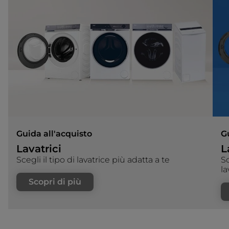
Guida all'acquisto
G
Lavatrici
L
Scegli il tipo di lavatrice più adatta a te
Sc
la
Scopri di più