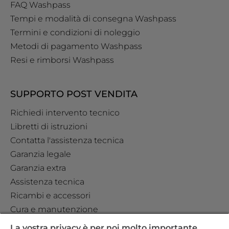
FAQ Washpass
Tempi e modalità di consegna Washpass
Termini e condizioni di noleggio
Metodi di pagamento Washpass
Resi e rimborsi Washpass
SUPPORTO POST VENDITA
Richiedi intervento tecnico
Libretti di istruzioni
Contatta l'assistenza tecnica
Garanzia legale
Garanzia extra
Assistenza tecnica
Ricambi e accessori
Cura e manutenzione
La vostra privacy è per noi molto importante