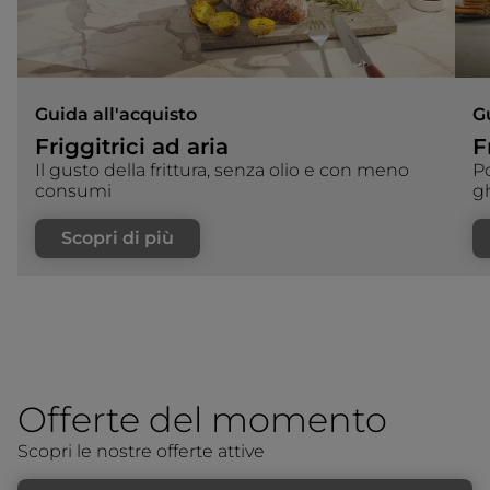
Guida all'acquisto
G
Friggitrici ad aria
F
Il gusto della frittura, senza olio e con meno
Po
consumi
gh
Scopri di più
Offerte del momento
Scopri le nostre offerte attive