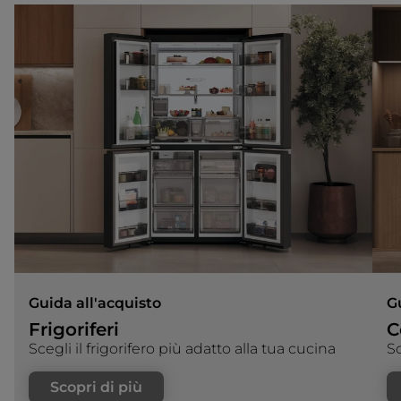
Guida all'acquisto
G
Frigoriferi
C
Scegli il frigorifero più adatto alla tua cucina
Sc
Scopri di più