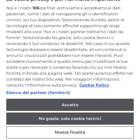
Resta in Contatto
Noi e i nostri
106
partner archiviamo e accediamo ai dati
personali, come i dati di navigazione gli o identificatori
univoci, sul tuo dispositivo. Selezionando Accetto, abiliti le
Iscriviti Ora
tecnologie di tracciamento affinché supportino gli scopi
mostrati alla voce "Noi e i nostri partner trattiamo i dati da
fornire". Selezionando No grazie, solo cookie tecnici o
revocando il tuo consenso, le disabiliti. Nel caso in cui queste
tecnologie dovessero essere disabilitate, alcuni contenuti e
annunci visualizzati potrebbero non essere rilevanti. Puoi
CANDY HOOVER GROUP S.r.I. - a Socio Unico - SEDE LEGALE: Via
Comolli, 57 - 20861 Brugherio (MB) - Italia - SEDI AMMINISTRATIVE:
accedere nuovamente a questo menu per modificare le tue
Via Privata Eden Fumagalli snc - 20861 Brugherio (MB) e Via Trento
scelte o per revocare il consenso facendo clic sul link Mostra
n. 20/A-22 - 20871 Vimercate (MB) - Italia - Tel.: +39.039.2086.1 - Fax:
finalità in fondo alla pagina web. Tali scelte avranno effetto nel
+39.039.2086.237 - Capitale sociale € 35.000.000,00 i.v. - Cod.
contesto del nostro Sito web. Per maggiori informazioni,
Fiscale e n. iscr. al Registro Imprese di Milano-Monza-Brianza-Lodi
04666310158 - P. IVA 00786860965 - Numero REA: MB-1033934 -
consulta l'Informativa sulla privacy.
Cookie Policy
Autorizzazione IT AEOF 211870 - Società soggetta ad attività di
Elenco dei partner (fornitori)
direzione e coordinamento di Candy S.p.A. - Casella PEC:
candyhoovergroupsrl@legalmail.it
Accetto
IT / Italiano
No grazie, solo cookie tecnici
Mostra finalità