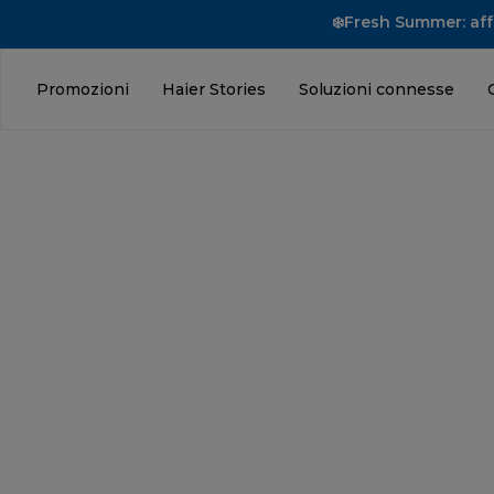
❄️Fresh Summer: affr
Promozioni
Haier Stories
Soluzioni connesse