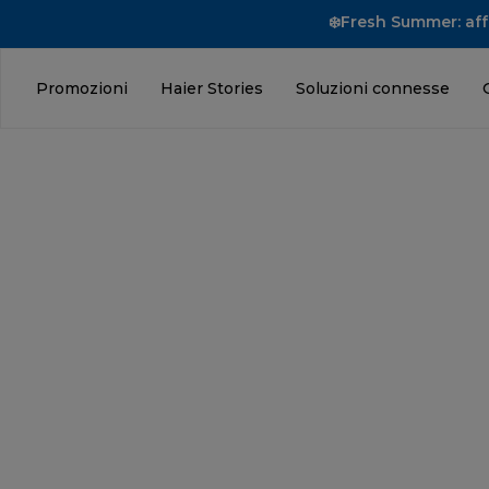
❄️Fresh Summer: affr
Promozioni
Haier Stories
Soluzioni connesse