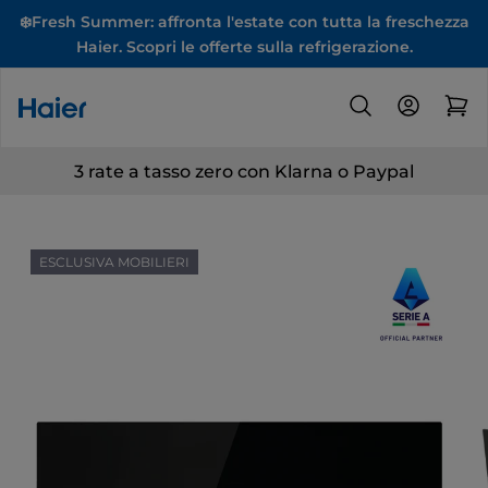
❄️Fresh Summer: affronta l'estate con tutta la freschezza
Haier. Scopri le offerte sulla refrigerazione.
3 rate a tasso zero con Klarna o Paypal
ESCLUSIVA MOBILIERI