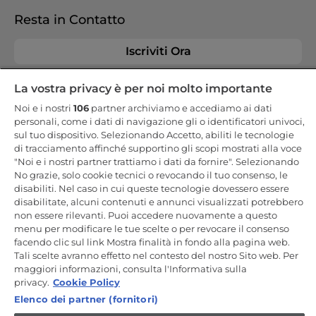
Resta in Contatto
Iscriviti Ora
La vostra privacy è per noi molto importante
Noi e i nostri
106
partner archiviamo e accediamo ai dati
personali, come i dati di navigazione gli o identificatori univoci,
CANDY HOOVER GROUP S.r.I. - a Socio Unico - SEDE LEGALE: Via
sul tuo dispositivo. Selezionando Accetto, abiliti le tecnologie
Comolli, 57 - 20861 Brugherio (MB) - Italia - SEDI AMMINISTRATIVE:
di tracciamento affinché supportino gli scopi mostrati alla voce
Via Privata Eden Fumagalli snc - 20861 Brugherio (MB) e Via Trento
n. 20/A-22 - 20871 Vimercate (MB) - Italia - Tel.: +39.039.2086.1 - Fax:
"Noi e i nostri partner trattiamo i dati da fornire". Selezionando
+39.039.2086.237 - Capitale sociale € 35.000.000,00 i.v. - Cod.
No grazie, solo cookie tecnici o revocando il tuo consenso, le
Fiscale e n. iscr. al Registro Imprese di Milano-Monza-Brianza-Lodi
disabiliti. Nel caso in cui queste tecnologie dovessero essere
04666310158 - P. IVA 00786860965 - Numero REA: MB-1033934 -
Autorizzazione IT AEOF 211870 - Società soggetta ad attività di
disabilitate, alcuni contenuti e annunci visualizzati potrebbero
direzione e coordinamento di Candy S.p.A. - Casella PEC:
non essere rilevanti. Puoi accedere nuovamente a questo
candyhoovergroupsrl@legalmail.it
menu per modificare le tue scelte o per revocare il consenso
facendo clic sul link Mostra finalità in fondo alla pagina web.
IT / Italiano
Tali scelte avranno effetto nel contesto del nostro Sito web. Per
maggiori informazioni, consulta l'Informativa sulla
privacy.
Cookie Policy
Elenco dei partner (fornitori)