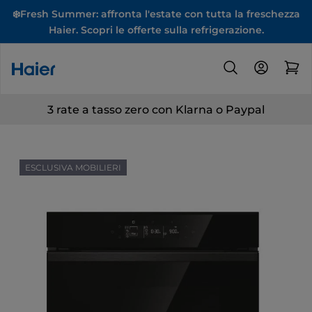
❄️Fresh Summer: affronta l'estate con tutta la freschezza
Haier. Scopri le offerte sulla refrigerazione.
3 rate a tasso zero con Klarna o Paypal
ESCLUSIVA MOBILIERI