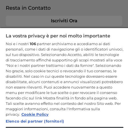
Resta in Contatto
Iscriviti Ora
La vostra privacy è per noi molto importante
Noi e i nostri
106
partner archiviamo e accediamo ai dati
personali, come i dati di navigazione gli o identificatori univoci,
CANDY HOOVER GROUP S.r.I. - a Socio Unico - SEDE LEGALE: Via
sul tuo dispositivo. Selezionando Accetto, abiliti le tecnologie
Comolli, 57 - 20861 Brugherio (MB) - Italia - SEDI AMMINISTRATIVE:
di tracciamento affinché supportino gli scopi mostrati alla voce
Via Privata Eden Fumagalli snc - 20861 Brugherio (MB) e Via Trento
n. 20/A-22 - 20871 Vimercate (MB) - Italia - Tel.: +39.039.2086.1 - Fax:
"Noi e i nostri partner trattiamo i dati da fornire". Selezionando
+39.039.2086.237 - Capitale sociale € 35.000.000,00 i.v. - Cod.
No grazie, solo cookie tecnici o revocando il tuo consenso, le
Fiscale e n. iscr. al Registro Imprese di Milano-Monza-Brianza-Lodi
disabiliti. Nel caso in cui queste tecnologie dovessero essere
04666310158 - P. IVA 00786860965 - Numero REA: MB-1033934 -
Autorizzazione IT AEOF 211870 - Società soggetta ad attività di
disabilitate, alcuni contenuti e annunci visualizzati potrebbero
direzione e coordinamento di Candy S.p.A. - Casella PEC:
non essere rilevanti. Puoi accedere nuovamente a questo
candyhoovergroupsrl@legalmail.it
menu per modificare le tue scelte o per revocare il consenso
facendo clic sul link Mostra finalità in fondo alla pagina web.
IT / Italiano
Tali scelte avranno effetto nel contesto del nostro Sito web. Per
maggiori informazioni, consulta l'Informativa sulla
privacy.
Cookie Policy
Elenco dei partner (fornitori)