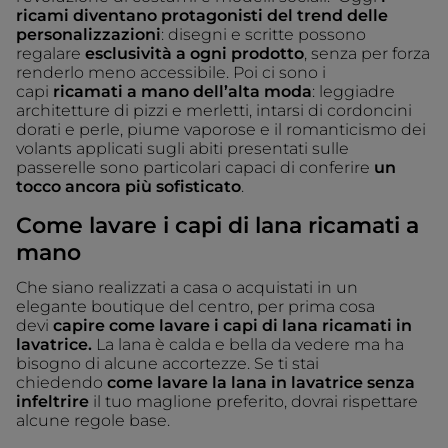
ricami diventano protagonisti del trend delle
personalizzazioni
: disegni e scritte possono
regalare
esclusività a ogni prodotto
, senza per forza
renderlo meno accessibile. Poi ci sono i
capi
ricamati a mano dell’alta moda
: leggiadre
architetture di pizzi e merletti, intarsi di cordoncini
dorati e perle, piume vaporose e il romanticismo dei
volants applicati sugli abiti presentati sulle
passerelle sono particolari capaci di conferire
un
tocco ancora più sofisticato
.
Come lavare i capi di lana ricamati a
mano
Che siano realizzati a casa o acquistati in un
elegante boutique del centro, per prima cosa
devi
capire come lavare i capi di
lana ricamati in
lavatrice.
La lana è calda e bella da vedere ma ha
bisogno di alcune accortezze. Se ti stai
chiedendo
come lavare la lana in lavatrice senza
infeltrire
il tuo maglione preferito, dovrai rispettare
alcune regole base.