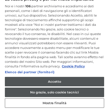
Resta in Contatto
Noi e i nostri
106
partner archiviamo e accediamo ai dati
personali, come i dati di navigazione gli o identificatori
univoci, sul tuo dispositivo. Selezionando Accetto, abiliti le
Iscriviti Ora
tecnologie di tracciamento affinché supportino gli scopi
mostrati alla voce "Noi e i nostri partner trattiamo i dati da
fornire". Selezionando No grazie, solo cookie tecnici o
revocando il tuo consenso, le disabiliti. Nel caso in cui queste
tecnologie dovessero essere disabilitate, alcuni contenuti e
annunci visualizzati potrebbero non essere rilevanti. Puoi
CANDY HOOVER GROUP S.r.I. - a Socio Unico - SEDE LEGALE: Via
Comolli, 57 - 20861 Brugherio (MB) - Italia - SEDI AMMINISTRATIVE:
accedere nuovamente a questo menu per modificare le tue
Via Privata Eden Fumagalli snc - 20861 Brugherio (MB) e Via Trento
scelte o per revocare il consenso facendo clic sul link Mostra
n. 20/A-22 - 20871 Vimercate (MB) - Italia - Tel.: +39.039.2086.1 - Fax:
finalità in fondo alla pagina web. Tali scelte avranno effetto nel
+39.039.2086.237 - Capitale sociale € 35.000.000,00 i.v. - Cod.
contesto del nostro Sito web. Per maggiori informazioni,
Fiscale e n. iscr. al Registro Imprese di Milano-Monza-Brianza-Lodi
04666310158 - P. IVA 00786860965 - Numero REA: MB-1033934 -
consulta l'Informativa sulla privacy.
Cookie Policy
Autorizzazione IT AEOF 211870 - Società soggetta ad attività di
Elenco dei partner (fornitori)
direzione e coordinamento di Candy S.p.A. - Casella PEC:
candyhoovergroupsrl@legalmail.it
Accetto
IT / Italiano
No grazie, solo cookie tecnici
Mostra finalità