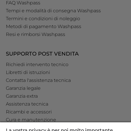
FAQ Washpass
Tempi e modalità di consegna Washpass
Termini e condizioni di noleggio
Metodi di pagamento Washpass
Resi e rimborsi Washpass
SUPPORTO POST VENDITA
Richiedi intervento tecnico
Libretti di istruzioni
Contatta l'assistenza tecnica
Garanzia legale
Garanzia extra
Assistenza tecnica
Ricambi e accessori
Cura e manutenzione
La vostra privacy è per noi molto importante