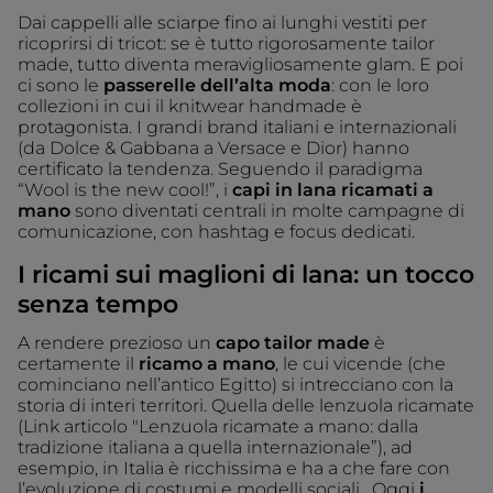
Dai cappelli alle sciarpe fino ai lunghi vestiti per
ricoprirsi di tricot: se è tutto rigorosamente tailor
made, tutto diventa meravigliosamente glam. E poi
ci sono le
passerelle dell’alta moda
: con le loro
collezioni in cui il knitwear handmade è
protagonista. I grandi brand italiani e internazionali
(da Dolce & Gabbana a Versace e Dior) hanno
certificato la tendenza. Seguendo il paradigma
“Wool is the new cool!”, i
capi in lana
ricamati a
mano
sono diventati centrali in molte campagne di
comunicazione, con hashtag e focus dedicati.
I ricami sui maglioni di lana: un tocco
senza tempo
A rendere prezioso un
capo tailor made
è
certamente il
ricamo a mano
, le cui vicende (che
cominciano nell’antico Egitto) si intrecciano con la
storia di interi territori. Quella delle lenzuola ricamate
(Link articolo "Lenzuola ricamate a mano: dalla
tradizione italiana a quella internazionale”), ad
esempio, in Italia è ricchissima e ha a che fare con
l’evoluzione di costumi e modelli sociali. Oggi
i