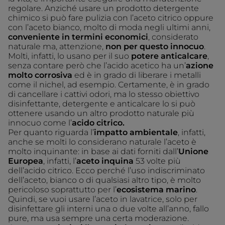
regolare. Anziché usare un prodotto detergente
chimico si può fare pulizia con l’aceto citrico oppure
con l’aceto bianco, molto di moda negli ultimi anni,
conveniente in termini economici
, considerato
naturale ma, attenzione,
non per questo innocuo
.
Molti, infatti, lo usano per il suo
potere anticalcare
,
senza contare però che l’acido acetico ha un’
azione
molto corrosiva
ed è in grado di liberare i metalli
come il nichel, ad esempio. Certamente, è in grado
di cancellare i cattivi odori, ma lo stesso obiettivo
disinfettante, detergente e anticalcare lo si può
ottenere usando un altro prodotto naturale più
innocuo come l’
acido citrico.
Per quanto riguarda l’
impatto ambientale
, infatti,
anche se molti lo considerano naturale l’aceto è
molto inquinante: in base ai dati forniti dall’
Unione
Europea
, infatti, l’
aceto inquina
53 volte più
dell’acido citrico. Ecco perché l’uso indiscriminato
dell’aceto, bianco o di qualsiasi altro tipo, è molto
pericoloso soprattutto per l’
ecosistema marino
.
Quindi, se vuoi usare l’aceto in lavatrice, solo per
disinfettare gli interni una o due volte all’anno, fallo
pure, ma usa sempre una certa moderazione.