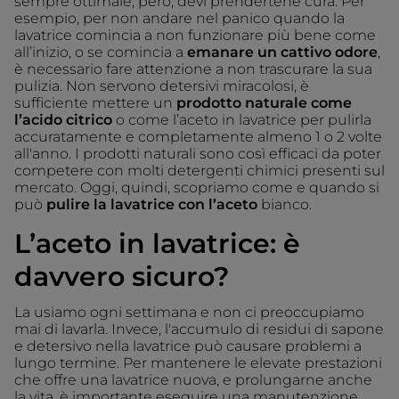
sempre ottimale, però, devi prendertene cura. Per
esempio, per non andare nel panico quando la
lavatrice comincia a non funzionare più bene come
all’inizio, o se comincia a
emanare un cattivo odore
,
è necessario fare attenzione a non trascurare la sua
pulizia. Non servono detersivi miracolosi, è
sufficiente mettere un
prodotto naturale come
l’acido citrico
o come l’aceto in lavatrice per pulirla
accuratamente e completamente almeno 1 o 2 volte
all'anno. I prodotti naturali sono così efficaci da poter
competere con molti detergenti chimici presenti sul
mercato. Oggi, quindi, scopriamo come e quando si
può
pulire la lavatrice
con l’aceto
bianco.
L’aceto in lavatrice: è
davvero sicuro?
La usiamo ogni settimana e non ci preoccupiamo
mai di lavarla. Invece, l'accumulo di residui di sapone
e detersivo nella lavatrice può causare problemi a
lungo termine. Per mantenere le elevate prestazioni
che offre una lavatrice nuova, e prolungarne anche
la vita, è importante eseguire una manutenzione