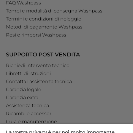
FAQ Washpass
Tempi e modalità di consegna Washpass
Termini e condizioni di noleggio
Metodi di pagamento Washpass
Resi e rimborsi Washpass
SUPPORTO POST VENDITA
Richiedi intervento tecnico
Libretti di istruzioni
Contatta l'assistenza tecnica
Garanzia legale
Garanzia extra
Assistenza tecnica
Ricambi e accessori
Cura e manutenzione
La vostra privacy è per noi molto importante