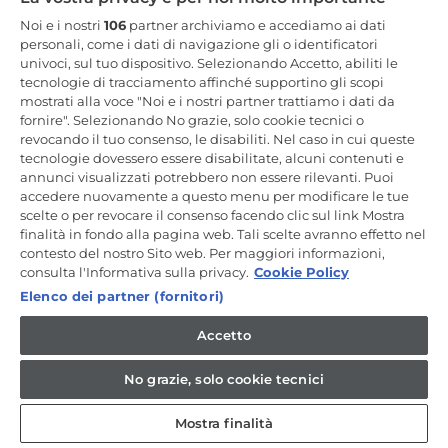
Resta in Contatto
Noi e i nostri
106
partner archiviamo e accediamo ai dati
personali, come i dati di navigazione gli o identificatori
univoci, sul tuo dispositivo. Selezionando Accetto, abiliti le
Iscriviti Ora
tecnologie di tracciamento affinché supportino gli scopi
mostrati alla voce "Noi e i nostri partner trattiamo i dati da
fornire". Selezionando No grazie, solo cookie tecnici o
revocando il tuo consenso, le disabiliti. Nel caso in cui queste
tecnologie dovessero essere disabilitate, alcuni contenuti e
annunci visualizzati potrebbero non essere rilevanti. Puoi
CANDY HOOVER GROUP S.r.I. - a Socio Unico - SEDE LEGALE: Via
Comolli, 57 - 20861 Brugherio (MB) - Italia - SEDI AMMINISTRATIVE:
accedere nuovamente a questo menu per modificare le tue
Via Privata Eden Fumagalli snc - 20861 Brugherio (MB) e Via Trento
scelte o per revocare il consenso facendo clic sul link Mostra
n. 20/A-22 - 20871 Vimercate (MB) - Italia - Tel.: +39.039.2086.1 - Fax:
finalità in fondo alla pagina web. Tali scelte avranno effetto nel
+39.039.2086.237 - Capitale sociale € 35.000.000,00 i.v. - Cod.
contesto del nostro Sito web. Per maggiori informazioni,
Fiscale e n. iscr. al Registro Imprese di Milano-Monza-Brianza-Lodi
04666310158 - P. IVA 00786860965 - Numero REA: MB-1033934 -
consulta l'Informativa sulla privacy.
Cookie Policy
Autorizzazione IT AEOF 211870 - Società soggetta ad attività di
Elenco dei partner (fornitori)
direzione e coordinamento di Candy S.p.A. - Casella PEC:
candyhoovergroupsrl@legalmail.it
Accetto
IT / Italiano
No grazie, solo cookie tecnici
Mostra finalità