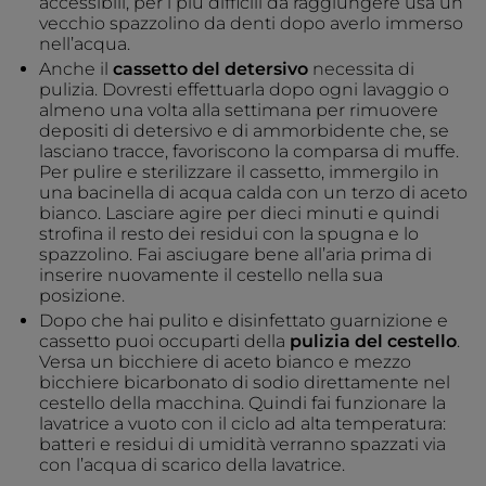
accessibili, per i più difficili da raggiungere usa un
vecchio spazzolino da denti dopo averlo immerso
nell’acqua.
Anche il
cassetto del detersivo
necessita di
pulizia. Dovresti effettuarla dopo ogni lavaggio o
almeno una volta alla settimana per rimuovere
depositi di detersivo e di ammorbidente che, se
lasciano tracce, favoriscono la comparsa di muffe.
Per pulire e sterilizzare il cassetto, immergilo in
una bacinella di acqua calda con un terzo di aceto
bianco. Lasciare agire per dieci minuti e quindi
strofina il resto dei residui con la spugna e lo
spazzolino. Fai asciugare bene all’aria prima di
inserire nuovamente il cestello nella sua
posizione.
Dopo che hai pulito e disinfettato guarnizione e
cassetto puoi occuparti della
pulizia del cestello
.
Versa un bicchiere di aceto bianco e mezzo
bicchiere bicarbonato di sodio direttamente nel
cestello della macchina. Quindi fai funzionare la
lavatrice a vuoto con il ciclo ad alta temperatura:
batteri e residui di umidità verranno spazzati via
con l’acqua di scarico della lavatrice.