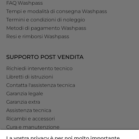
FAQ Washpass
Tempi e modalità di consegna Washpass
Termini e condizioni di noleggio
Metodi di pagamento Washpass
Resi e rimborsi Washpass
SUPPORTO POST VENDITA
Richiedi intervento tecnico
Libretti di istruzioni
Contatta l'assistenza tecnica
Garanzia legale
Garanzia extra
Assistenza tecnica
Ricambi e accessori
Cura e manutenzione
La vostra privacy è per noi molto importante