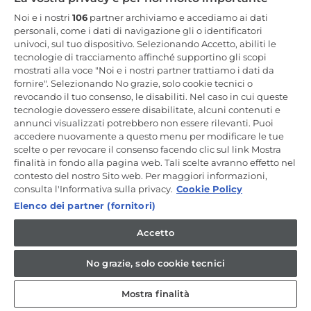
Resta in Contatto
Noi e i nostri
106
partner archiviamo e accediamo ai dati
personali, come i dati di navigazione gli o identificatori
univoci, sul tuo dispositivo. Selezionando Accetto, abiliti le
Iscriviti Ora
tecnologie di tracciamento affinché supportino gli scopi
mostrati alla voce "Noi e i nostri partner trattiamo i dati da
fornire". Selezionando No grazie, solo cookie tecnici o
revocando il tuo consenso, le disabiliti. Nel caso in cui queste
tecnologie dovessero essere disabilitate, alcuni contenuti e
annunci visualizzati potrebbero non essere rilevanti. Puoi
CANDY HOOVER GROUP S.r.I. - a Socio Unico - SEDE LEGALE: Via
Comolli, 57 - 20861 Brugherio (MB) - Italia - SEDI AMMINISTRATIVE:
accedere nuovamente a questo menu per modificare le tue
Via Privata Eden Fumagalli snc - 20861 Brugherio (MB) e Via Trento
scelte o per revocare il consenso facendo clic sul link Mostra
n. 20/A-22 - 20871 Vimercate (MB) - Italia - Tel.: +39.039.2086.1 - Fax:
finalità in fondo alla pagina web. Tali scelte avranno effetto nel
+39.039.2086.237 - Capitale sociale € 35.000.000,00 i.v. - Cod.
contesto del nostro Sito web. Per maggiori informazioni,
Fiscale e n. iscr. al Registro Imprese di Milano-Monza-Brianza-Lodi
04666310158 - P. IVA 00786860965 - Numero REA: MB-1033934 -
consulta l'Informativa sulla privacy.
Cookie Policy
Autorizzazione IT AEOF 211870 - Società soggetta ad attività di
Elenco dei partner (fornitori)
direzione e coordinamento di Candy S.p.A. - Casella PEC:
candyhoovergroupsrl@legalmail.it
Accetto
IT / Italiano
No grazie, solo cookie tecnici
Mostra finalità