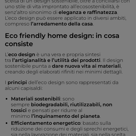
scelta di un design sostenibile, oltre a conciliarsi con
uno stile di vita improntato all’ecosostenibilità, è
senz’altro sinonimo di
eleganza e raffinatezza
.
L’eco design può essere applicato in diversi ambiti,
compreso
l’arredamento della casa
.
Eco friendly home design: in cosa
consiste
L’
eco design
è una vera e propria sintesi
tra
l’artigianalità e l’utilità dei prodotti
. Il design
sostenibile punta a
dare nuova vita ai materiali
,
creando degli elaborati rifiniti nei minimi dettagli.
I
principi
dell’eco design sono rappresentati da
alcuni capisaldi:
Materiali sostenibili
: sono
sempre
biodegradabili, riutilizzabili, non
tossici
e pensati per ridurre al
minimo
l’inquinamento del pianeta
.
Efficientamento energetico
: basato sulla
riduzione dei consumi e degli sprechi energetici,
sia nella lavorazione dei materiali, sia nella scelta