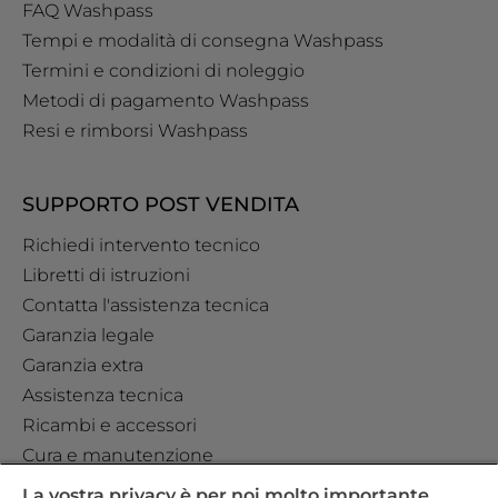
FAQ Washpass
Tempi e modalità di consegna Washpass
Termini e condizioni di noleggio
Metodi di pagamento Washpass
Resi e rimborsi Washpass
SUPPORTO POST VENDITA
Richiedi intervento tecnico
Libretti di istruzioni
Contatta l'assistenza tecnica
Garanzia legale
Garanzia extra
Assistenza tecnica
Ricambi e accessori
Cura e manutenzione
La vostra privacy è per noi molto importante