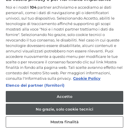
Resta in Contatto
Noi e i nostri
104
partner archiviamo e accediamo ai dati
personali, come i dati di navigazione gli o identificatori
univoci, sul tuo dispositivo. Selezionando Accetto, abiliti le
Iscriviti Ora
tecnologie di tracciamento affinché supportino gli scopi
mostrati alla voce "Noi e i nostri partner trattiamo i dati da
fornire". Selezionando No grazie, solo cookie tecnici o
revocando il tuo consenso, le disabiliti. Nel caso in cui queste
tecnologie dovessero essere disabilitate, alcuni contenuti e
annunci visualizzati potrebbero non essere rilevanti. Puoi
CANDY HOOVER GROUP S.r.I. - a Socio Unico - SEDE LEGALE: Via
Comolli, 57 - 20861 Brugherio (MB) - Italia - SEDI AMMINISTRATIVE:
accedere nuovamente a questo menu per modificare le tue
Via Privata Eden Fumagalli snc - 20861 Brugherio (MB) e Via Trento
scelte o per revocare il consenso facendo clic sul link Mostra
n. 20/A-22 - 20871 Vimercate (MB) - Italia - Tel.: +39.039.2086.1 - Fax:
finalità in fondo alla pagina web. Tali scelte avranno effetto nel
+39.039.2086.237 - Capitale sociale € 35.000.000,00 i.v. - Cod.
contesto del nostro Sito web. Per maggiori informazioni,
Fiscale e n. iscr. al Registro Imprese di Milano-Monza-Brianza-Lodi
04666310158 - P. IVA 00786860965 - Numero REA: MB-1033934 -
consulta l'Informativa sulla privacy.
Cookie Policy
Autorizzazione IT AEOF 211870 - Società soggetta ad attività di
Elenco dei partner (fornitori)
direzione e coordinamento di Candy S.p.A. - Casella PEC:
candyhoovergroupsrl@legalmail.it
Accetto
IT / Italiano
No grazie, solo cookie tecnici
Mostra finalità