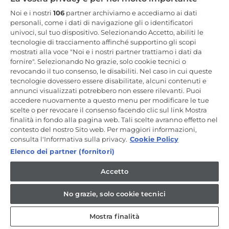
Resta in Contatto
Noi e i nostri
106
partner archiviamo e accediamo ai dati
personali, come i dati di navigazione gli o identificatori
univoci, sul tuo dispositivo. Selezionando Accetto, abiliti le
Iscriviti Ora
tecnologie di tracciamento affinché supportino gli scopi
mostrati alla voce "Noi e i nostri partner trattiamo i dati da
fornire". Selezionando No grazie, solo cookie tecnici o
revocando il tuo consenso, le disabiliti. Nel caso in cui queste
tecnologie dovessero essere disabilitate, alcuni contenuti e
annunci visualizzati potrebbero non essere rilevanti. Puoi
CANDY HOOVER GROUP S.r.I. - a Socio Unico - SEDE LEGALE: Via
Comolli, 57 - 20861 Brugherio (MB) - Italia - SEDI AMMINISTRATIVE:
accedere nuovamente a questo menu per modificare le tue
Via Privata Eden Fumagalli snc - 20861 Brugherio (MB) e Via Trento
scelte o per revocare il consenso facendo clic sul link Mostra
n. 20/A-22 - 20871 Vimercate (MB) - Italia - Tel.: +39.039.2086.1 - Fax:
finalità in fondo alla pagina web. Tali scelte avranno effetto nel
+39.039.2086.237 - Capitale sociale € 35.000.000,00 i.v. - Cod.
contesto del nostro Sito web. Per maggiori informazioni,
Fiscale e n. iscr. al Registro Imprese di Milano-Monza-Brianza-Lodi
04666310158 - P. IVA 00786860965 - Numero REA: MB-1033934 -
consulta l'Informativa sulla privacy.
Cookie Policy
Autorizzazione IT AEOF 211870 - Società soggetta ad attività di
Elenco dei partner (fornitori)
direzione e coordinamento di Candy S.p.A. - Casella PEC:
candyhoovergroupsrl@legalmail.it
Accetto
IT / Italiano
No grazie, solo cookie tecnici
Mostra finalità