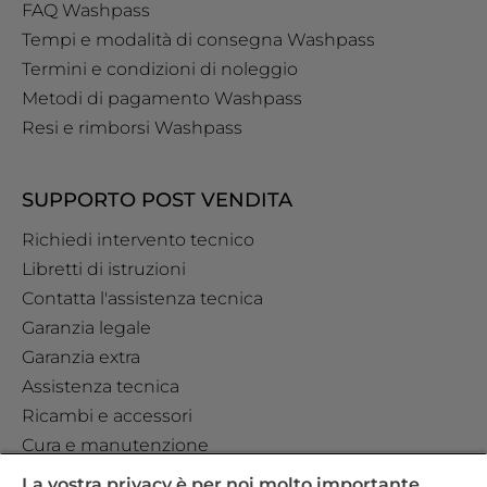
FAQ Washpass
Tempi e modalità di consegna Washpass
Termini e condizioni di noleggio
Metodi di pagamento Washpass
Resi e rimborsi Washpass
SUPPORTO POST VENDITA
Richiedi intervento tecnico
Libretti di istruzioni
Contatta l'assistenza tecnica
Garanzia legale
Garanzia extra
Assistenza tecnica
Ricambi e accessori
Cura e manutenzione
La vostra privacy è per noi molto importante