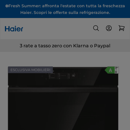
❄️Fresh Summer: affronta l'estate con tutta la freschezza
Haier. Scopri le offerte sulla refrigerazione.
3 rate a tasso zero con Klarna o Paypal
ESCLUSIVA MOBILIERI