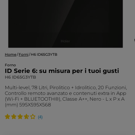
Home
Forni
H6 ID65G3YTB
Forno
ID Serie 6: su misura per i tuoi gusti
H6 ID65G3YTB
Multi-level, 78 Litri, Pirolitico + Idrolitico, 20 Funzioni,
Controllo remoto avanzato e contenuti extra in App
(Wi-Fi + BLUETOOTH®), Classe A++, Nero - L x P x A
(mm) 595X595X568