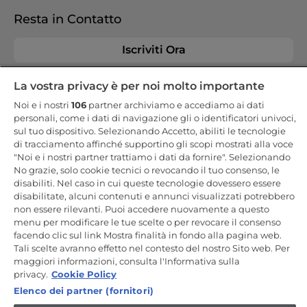
Resta in Contatto
Iscriviti Ora
La vostra privacy è per noi molto importante
Noi e i nostri
106
partner archiviamo e accediamo ai dati
personali, come i dati di navigazione gli o identificatori univoci,
CANDY HOOVER GROUP S.r.I. - a Socio Unico - SEDE LEGALE: Via
sul tuo dispositivo. Selezionando Accetto, abiliti le tecnologie
Comolli, 57 - 20861 Brugherio (MB) - Italia - SEDI AMMINISTRATIVE:
di tracciamento affinché supportino gli scopi mostrati alla voce
Via Privata Eden Fumagalli snc - 20861 Brugherio (MB) e Via Trento
n. 20/A-22 - 20871 Vimercate (MB) - Italia - Tel.: +39.039.2086.1 - Fax:
"Noi e i nostri partner trattiamo i dati da fornire". Selezionando
+39.039.2086.237 - Capitale sociale € 35.000.000,00 i.v. - Cod.
No grazie, solo cookie tecnici o revocando il tuo consenso, le
Fiscale e n. iscr. al Registro Imprese di Milano-Monza-Brianza-Lodi
disabiliti. Nel caso in cui queste tecnologie dovessero essere
04666310158 - P. IVA 00786860965 - Numero REA: MB-1033934 -
Autorizzazione IT AEOF 211870 - Società soggetta ad attività di
disabilitate, alcuni contenuti e annunci visualizzati potrebbero
direzione e coordinamento di Candy S.p.A. - Casella PEC:
non essere rilevanti. Puoi accedere nuovamente a questo
candyhoovergroupsrl@legalmail.it
menu per modificare le tue scelte o per revocare il consenso
facendo clic sul link Mostra finalità in fondo alla pagina web.
IT / Italiano
Tali scelte avranno effetto nel contesto del nostro Sito web. Per
maggiori informazioni, consulta l'Informativa sulla
privacy.
Cookie Policy
Elenco dei partner (fornitori)