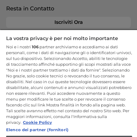
Resta in Contatto
Iscriviti Ora
La vostra privacy è per noi molto importante
Noi e i nostri
106
partner archiviamo e accediamo ai dati
personali, come i dati di navigazione gli o identificatori univoci,
CANDY HOOVER GROUP S.r.I. - a Socio Unico - SEDE LEGALE: Via
sul tuo dispositivo. Selezionando Accetto, abiliti le tecnologie
Comolli, 57 - 20861 Brugherio (MB) - Italia - SEDI AMMINISTRATIVE:
di tracciamento affinché supportino gli scopi mostrati alla voce
Via Privata Eden Fumagalli snc - 20861 Brugherio (MB) e Via Trento
n. 20/A-22 - 20871 Vimercate (MB) - Italia - Tel.: +39.039.2086.1 - Fax:
"Noi e i nostri partner trattiamo i dati da fornire". Selezionando
+39.039.2086.237 - Capitale sociale € 35.000.000,00 i.v. - Cod.
No grazie, solo cookie tecnici o revocando il tuo consenso, le
Fiscale e n. iscr. al Registro Imprese di Milano-Monza-Brianza-Lodi
disabiliti. Nel caso in cui queste tecnologie dovessero essere
04666310158 - P. IVA 00786860965 - Numero REA: MB-1033934 -
Autorizzazione IT AEOF 211870 - Società soggetta ad attività di
disabilitate, alcuni contenuti e annunci visualizzati potrebbero
direzione e coordinamento di Candy S.p.A. - Casella PEC:
non essere rilevanti. Puoi accedere nuovamente a questo
candyhoovergroupsrl@legalmail.it
menu per modificare le tue scelte o per revocare il consenso
facendo clic sul link Mostra finalità in fondo alla pagina web.
IT / Italiano
Tali scelte avranno effetto nel contesto del nostro Sito web. Per
maggiori informazioni, consulta l'Informativa sulla
privacy.
Cookie Policy
Elenco dei partner (fornitori)