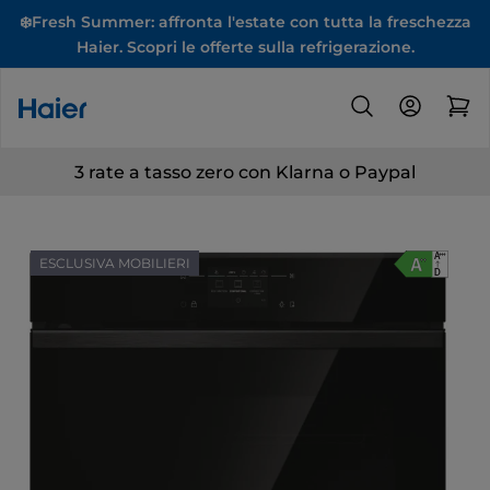
❄️Fresh Summer: affronta l'estate con tutta la freschezza
Haier. Scopri le offerte sulla refrigerazione.
3 rate a tasso zero con Klarna o Paypal
ESCLUSIVA MOBILIERI