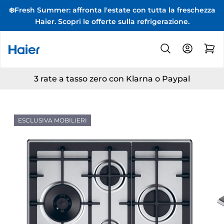
❄️Fresh Summer: affronta l'estate con tutta la freschezza
Haier. Scopri le offerte sulla refrigerazione.
3 rate a tasso zero con Klarna o Paypal
ESCLUSIVA MOBILIERI