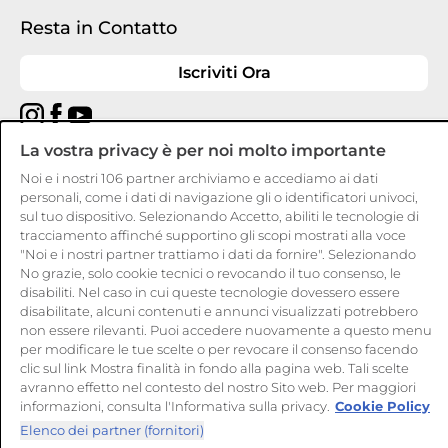
Resta in Contatto
Iscriviti Ora
La vostra privacy è per noi molto importante
Noi e i nostri
106
partner archiviamo e accediamo ai dati
CANDY HOOVER GROUP S.r.I. - a Socio Unico - SEDE LEGALE: Via
Comolli, 57 - 20861 Brugherio (MB) - Italia - SEDI AMMINISTRATIVE:
personali, come i dati di navigazione gli o identificatori univoci,
Via Privata Eden Fumagalli snc - 20861 Brugherio (MB) e Via Trento
sul tuo dispositivo. Selezionando Accetto, abiliti le tecnologie di
n. 20/A-22 - 20871 Vimercate (MB) - Italia - Tel.: +39.039.2086.1 - Fax:
tracciamento affinché supportino gli scopi mostrati alla voce
+39.039.2086.237 - Capitale sociale € 35.000.000,00 i.v. - Cod.
"Noi e i nostri partner trattiamo i dati da fornire". Selezionando
Fiscale e n. iscr. al Registro Imprese di Milano-Monza-Brianza-Lodi
04666310158 - P. IVA 00786860965 - Numero REA: MB-1033934 -
No grazie, solo cookie tecnici o revocando il tuo consenso, le
Autorizzazione IT AEOF 211870 - Società soggetta ad attività di
disabiliti. Nel caso in cui queste tecnologie dovessero essere
direzione e coordinamento di Candy S.p.A. - Casella PEC:
disabilitate, alcuni contenuti e annunci visualizzati potrebbero
candyhoovergroupsrl@legalmail.it
non essere rilevanti. Puoi accedere nuovamente a questo menu
per modificare le tue scelte o per revocare il consenso facendo
IT / Italiano
clic sul link Mostra finalità in fondo alla pagina web. Tali scelte
avranno effetto nel contesto del nostro Sito web. Per maggiori
informazioni, consulta l'Informativa sulla privacy.
Cookie Policy
Elenco dei partner (fornitori)