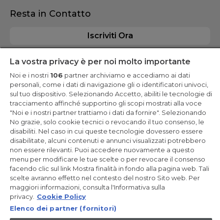
Resta in Contatto
Iscriviti Ora
La vostra privacy è per noi molto importante
Noi e i nostri
106
partner archiviamo e accediamo ai dati
personali, come i dati di navigazione gli o identificatori univoci,
CANDY HOOVER GROUP S.r.I. - a Socio Unico - SEDE LEGALE: Via
sul tuo dispositivo. Selezionando Accetto, abiliti le tecnologie di
Comolli, 57 - 20861 Brugherio (MB) - Italia - SEDI AMMINISTRATIVE:
tracciamento affinché supportino gli scopi mostrati alla voce
Via Privata Eden Fumagalli snc - 20861 Brugherio (MB) e Via
Trento n. 20/A-22 - 20871 Vimercate (MB) - Italia - Tel.:
"Noi e i nostri partner trattiamo i dati da fornire". Selezionando
+39.039.2086.1 - Fax: +39.039.2086.237 - Capitale sociale €
No grazie, solo cookie tecnici o revocando il tuo consenso, le
35.000.000,00 i.v. - Cod. Fiscale e n. iscr. al Registro Imprese di
disabiliti. Nel caso in cui queste tecnologie dovessero essere
Milano-Monza-Brianza-Lodi 04666310158 - P. IVA 00786860965 -
Numero REA: MB-1033934 - Autorizzazione IT AEOF 211870 -
disabilitate, alcuni contenuti e annunci visualizzati potrebbero
Società soggetta ad attività di direzione e coordinamento di
non essere rilevanti. Puoi accedere nuovamente a questo
Candy S.p.A. - Casella PEC:
candyhoovergroupsrl@legalmail.it
menu per modificare le tue scelte o per revocare il consenso
facendo clic sul link Mostra finalità in fondo alla pagina web. Tali
IT / Italiano
scelte avranno effetto nel contesto del nostro Sito web. Per
maggiori informazioni, consulta l'Informativa sulla
privacy.
Cookie Policy
Elenco dei partner (fornitori)