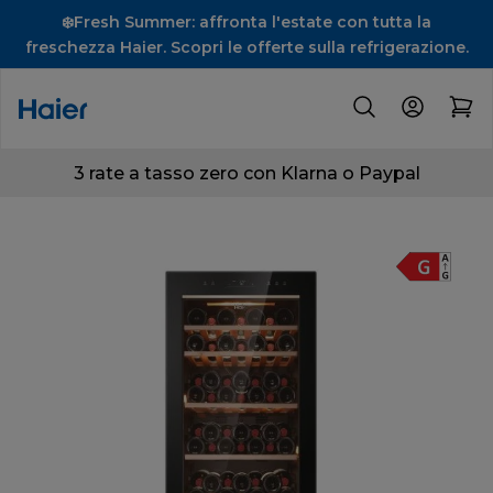
❄️Fresh Summer: affronta l'estate con tutta la
freschezza Haier. Scopri le offerte sulla refrigerazione.
3 rate a tasso zero con Klarna o Paypal