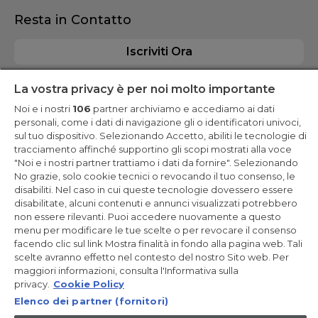
Resta in Contatto
Iscriviti Ora
La vostra privacy è per noi molto importante
Noi e i nostri
106
partner archiviamo e accediamo ai dati
personali, come i dati di navigazione gli o identificatori univoci,
CANDY HOOVER GROUP S.r.I. - a Socio Unico - SEDE LEGALE: Via
sul tuo dispositivo. Selezionando Accetto, abiliti le tecnologie di
Comolli, 57 - 20861 Brugherio (MB) - Italia - SEDI AMMINISTRATIVE:
tracciamento affinché supportino gli scopi mostrati alla voce
Via Privata Eden Fumagalli snc - 20861 Brugherio (MB) e Via
Trento n. 20/A-22 - 20871 Vimercate (MB) - Italia - Tel.:
"Noi e i nostri partner trattiamo i dati da fornire". Selezionando
+39.039.2086.1 - Fax: +39.039.2086.237 - Capitale sociale €
No grazie, solo cookie tecnici o revocando il tuo consenso, le
35.000.000,00 i.v. - Cod. Fiscale e n. iscr. al Registro Imprese di
disabiliti. Nel caso in cui queste tecnologie dovessero essere
Milano-Monza-Brianza-Lodi 04666310158 - P. IVA 00786860965 -
Numero REA: MB-1033934 - Autorizzazione IT AEOF 211870 -
disabilitate, alcuni contenuti e annunci visualizzati potrebbero
Società soggetta ad attività di direzione e coordinamento di
non essere rilevanti. Puoi accedere nuovamente a questo
Candy S.p.A. - Casella PEC:
candyhoovergroupsrl@legalmail.it
menu per modificare le tue scelte o per revocare il consenso
facendo clic sul link Mostra finalità in fondo alla pagina web. Tali
IT / Italiano
scelte avranno effetto nel contesto del nostro Sito web. Per
maggiori informazioni, consulta l'Informativa sulla
privacy.
Cookie Policy
Elenco dei partner (fornitori)