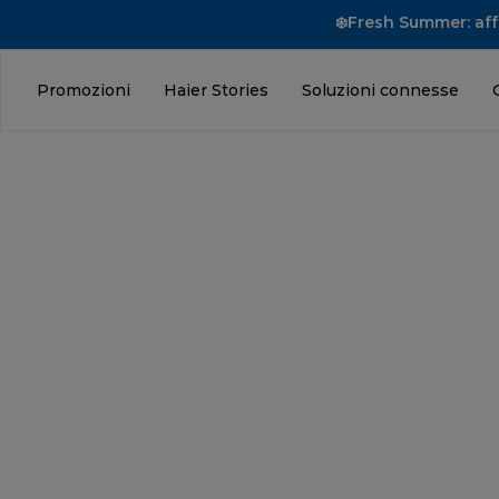
❄️Fresh Summer: affr
Promozioni
Haier Stories
Soluzioni connesse