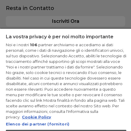
Resta in Contatto
Iscriviti Ora
La vostra privacy è per noi molto importante
Noi e i nostri
106
partner archiviamo e accediamo ai dati
personali, come i dati di navigazione gli o identificatori univoci,
CANDY HOOVER GROUP S.r.I. - a Socio Unico - SEDE LEGALE: Via
sul tuo dispositivo. Selezionando Accetto, abiliti le tecnologie di
Comolli, 57 - 20861 Brugherio (MB) - Italia - SEDI AMMINISTRATIVE:
tracciamento affinché supportino gli scopi mostrati alla voce
Via Privata Eden Fumagalli snc - 20861 Brugherio (MB) e Via
Trento n. 20/A-22 - 20871 Vimercate (MB) - Italia - Tel.:
"Noi e i nostri partner trattiamo i dati da fornire". Selezionando
+39.039.2086.1 - Fax: +39.039.2086.237 - Capitale sociale €
No grazie, solo cookie tecnici o revocando il tuo consenso, le
35.000.000,00 i.v. - Cod. Fiscale e n. iscr. al Registro Imprese di
disabiliti. Nel caso in cui queste tecnologie dovessero essere
Milano-Monza-Brianza-Lodi 04666310158 - P. IVA 00786860965 -
Numero REA: MB-1033934 - Autorizzazione IT AEOF 211870 -
disabilitate, alcuni contenuti e annunci visualizzati potrebbero
Società soggetta ad attività di direzione e coordinamento di
non essere rilevanti. Puoi accedere nuovamente a questo
Candy S.p.A. - Casella PEC:
candyhoovergroupsrl@legalmail.it
menu per modificare le tue scelte o per revocare il consenso
facendo clic sul link Mostra finalità in fondo alla pagina web. Tali
IT / Italiano
scelte avranno effetto nel contesto del nostro Sito web. Per
maggiori informazioni, consulta l'Informativa sulla
privacy.
Cookie Policy
Elenco dei partner (fornitori)