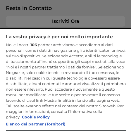
Resta in Contatto
Iscriviti Ora
La vostra privacy è per noi molto importante
Noi e i nostri
106
partner archiviamo e accediamo ai dati
personali, come i dati di navigazione gli o identificatori univoci,
CANDY HOOVER GROUP S.r.I. - a Socio Unico - SEDE LEGALE: Via
sul tuo dispositivo. Selezionando Accetto, abiliti le tecnologie
Comolli, 57 - 20861 Brugherio (MB) - Italia - SEDI AMMINISTRATIVE:
di tracciamento affinché supportino gli scopi mostrati alla voce
Via Privata Eden Fumagalli snc - 20861 Brugherio (MB) e Via Trento
n. 20/A-22 - 20871 Vimercate (MB) - Italia - Tel.: +39.039.2086.1 - Fax:
"Noi e i nostri partner trattiamo i dati da fornire". Selezionando
+39.039.2086.237 - Capitale sociale € 35.000.000,00 i.v. - Cod.
No grazie, solo cookie tecnici o revocando il tuo consenso, le
Fiscale e n. iscr. al Registro Imprese di Milano-Monza-Brianza-Lodi
disabiliti. Nel caso in cui queste tecnologie dovessero essere
04666310158 - P. IVA 00786860965 - Numero REA: MB-1033934 -
Autorizzazione IT AEOF 211870 - Società soggetta ad attività di
disabilitate, alcuni contenuti e annunci visualizzati potrebbero
direzione e coordinamento di Candy S.p.A. - Casella PEC:
non essere rilevanti. Puoi accedere nuovamente a questo
candyhoovergroupsrl@legalmail.it
menu per modificare le tue scelte o per revocare il consenso
facendo clic sul link Mostra finalità in fondo alla pagina web.
IT / Italiano
Tali scelte avranno effetto nel contesto del nostro Sito web. Per
maggiori informazioni, consulta l'Informativa sulla
privacy.
Cookie Policy
Elenco dei partner (fornitori)