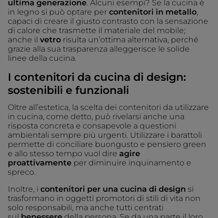
ultima generazione
. Alcuni esempi? Se la cucina è
in legno si può optare per
contenitori in metallo
,
capaci di creare il giusto contrasto con la sensazione
di calore che trasmette il materiale del mobile;
anche il
vetro
risulta un’ottima alternativa, perché
grazie alla sua trasparenza alleggerisce le solide
linee della cucina.
I contenitori da cucina
di design:
sostenibili e funzionali
Oltre all’estetica, la scelta dei contenitori da utilizzare
in cucina, come detto, può rivelarsi anche una
risposta concreta e consapevole a questioni
ambientali sempre più urgenti. Utilizzare i barattoli
permette di conciliare buongusto e pensiero green
e allo stesso tempo vuol dire
agire
proattivamente
per diminuire inquinamento e
spreco.
Inoltre, i
contenitori per una cucina di design
si
trasformano in oggetti promotori di stili di vita non
solo responsabili, ma anche tutti centrati
sul
benessere
della persona. Se da una parte il loro