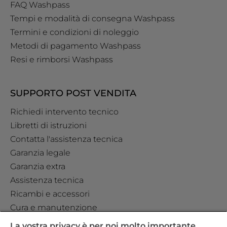
FAQ Washpass
Tempi e modalità di consegna Washpass
Termini e condizioni di noleggio
Metodi di pagamento Washpass
Resi e rimborsi Washpass
SUPPORTO POST VENDITA
Richiedi intervento tecnico
Libretti di istruzioni
Contatta l'assistenza tecnica
Garanzia legale
Garanzia extra
Assistenza tecnica
Ricambi e accessori
Cura e manutenzione
La vostra privacy è per noi molto importante