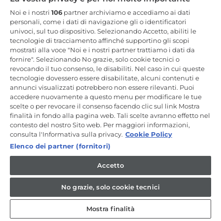
Resta in Contatto
Noi e i nostri
106
partner archiviamo e accediamo ai dati
personali, come i dati di navigazione gli o identificatori
univoci, sul tuo dispositivo. Selezionando Accetto, abiliti le
Iscriviti Ora
tecnologie di tracciamento affinché supportino gli scopi
mostrati alla voce "Noi e i nostri partner trattiamo i dati da
fornire". Selezionando No grazie, solo cookie tecnici o
revocando il tuo consenso, le disabiliti. Nel caso in cui queste
tecnologie dovessero essere disabilitate, alcuni contenuti e
annunci visualizzati potrebbero non essere rilevanti. Puoi
CANDY HOOVER GROUP S.r.I. - a Socio Unico - SEDE LEGALE: Via
Comolli, 57 - 20861 Brugherio (MB) - Italia - SEDI AMMINISTRATIVE:
accedere nuovamente a questo menu per modificare le tue
Via Privata Eden Fumagalli snc - 20861 Brugherio (MB) e Via Trento
scelte o per revocare il consenso facendo clic sul link Mostra
n. 20/A-22 - 20871 Vimercate (MB) - Italia - Tel.: +39.039.2086.1 - Fax:
finalità in fondo alla pagina web. Tali scelte avranno effetto nel
+39.039.2086.237 - Capitale sociale € 35.000.000,00 i.v. - Cod.
contesto del nostro Sito web. Per maggiori informazioni,
Fiscale e n. iscr. al Registro Imprese di Milano-Monza-Brianza-Lodi
04666310158 - P. IVA 00786860965 - Numero REA: MB-1033934 -
consulta l'Informativa sulla privacy.
Cookie Policy
Autorizzazione IT AEOF 211870 - Società soggetta ad attività di
Elenco dei partner (fornitori)
direzione e coordinamento di Candy S.p.A. - Casella PEC:
candyhoovergroupsrl@legalmail.it
Accetto
IT / Italiano
No grazie, solo cookie tecnici
Mostra finalità