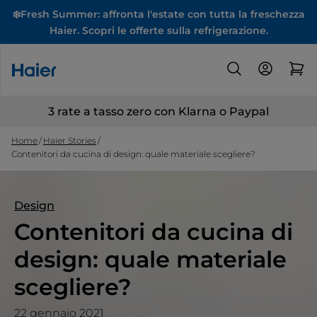
❄️Fresh Summer: affronta l'estate con tutta la freschezza
Haier. Scopri le offerte sulla refrigerazione.
3 rate a tasso zero con Klarna o Paypal
Home
Haier Stories
Contenitori da cucina di design: quale materiale scegliere?
Design
Contenitori da cucina di
design: quale materiale
scegliere?
22 gennaio 2021