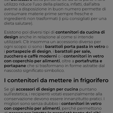
utilizzo riduce l’uso della plastica, infatti, dall’altra
averne a disposizione in buon numero permette di
consumare materie prime sempre fresche e
ingredienti non trasformati (i più consigliati per una
dieta salutare).
Esistono poi diversi tipi di
contenitori da cucina di
design
anche in relazione al come si intende
utilizzarli. C’è insomma un accessorio diverso per
ogni scopo: ci sono i
barattoli porta pasta in vetro
o
i
portaspezie di design
, i
barattoli per sale,
zucchero e caffè moderni
o i
contenitori in vetro
con coperchio per alimenti
, oltre a
portafrutta e
portapane
che si trasformano in forme astratte dal
nascosto significato simbolico.
I
contenitori da mettere in frigorifero
Se gli
accessori di design per cucina
puntano
sull’estetica, i recipienti votati essenzialmente alla
conservazione devono essere innanzitutto pratici. I
migliori sono senza dubbio i
contenitori in vetro
con coperchio per alimenti
, perché permettono