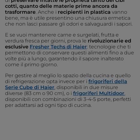
di
preservare intatte le proprietà tanto dei cibi
cotti, quanto delle materie prime ancora da
trasformare
. Anche i
recipienti in plastica
vanno
bene, ma è utile presentino una chiusura ermetica
che non lasci passare gli odori e salvaguardi i sapori.
E se vuoi mantenere carne e surgelati, frutta e
verdura fresca per giorni, prova le
rivoluzionarie ed
esclusive
Fresher Techs di Haier
: tecnologie che ti
permettono di conservare questi alimenti fino a due
volte più a lungo, garantendo il sapore inalterato
come il primo giorno.
Per gestire al meglio lo spazio della cucina e quello
di refrigerazione opta invece per i
frigoriferi della
Serie Cube di Haier
, disponibili in due misure
diverse (83 cm o 90 cm), o i
frigoriferi Multidoor
,
disponibili con combinazioni di 3-4-5 porte, perfetti
per adattarsi ad ogni tipo di cucina.