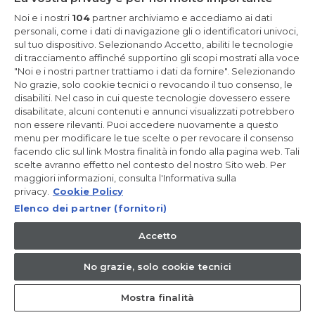
Noi e i nostri
104
partner archiviamo e accediamo ai dati
personali, come i dati di navigazione gli o identificatori univoci,
sul tuo dispositivo. Selezionando Accetto, abiliti le tecnologie
di tracciamento affinché supportino gli scopi mostrati alla voce
Dove acquistare
"Noi e i nostri partner trattiamo i dati da fornire". Selezionando
No grazie, solo cookie tecnici o revocando il tuo consenso, le
disabiliti. Nel caso in cui queste tecnologie dovessero essere
disabilitate, alcuni contenuti e annunci visualizzati potrebbero
non essere rilevanti. Puoi accedere nuovamente a questo
menu per modificare le tue scelte o per revocare il consenso
L'AZIENDA
facendo clic sul link Mostra finalità in fondo alla pagina web. Tali
scelte avranno effetto nel contesto del nostro Sito web. Per
Chi siamo
maggiori informazioni, consulta l'Informativa sulla
Haier Europe
privacy.
Cookie Policy
Elenco dei partner (fornitori)
Codice etico
Newsletter
Accetto
Rivenditori
No grazie, solo cookie tecnici
Investitor relations
Privacy Policy
Mostra finalità
Cookie Policy