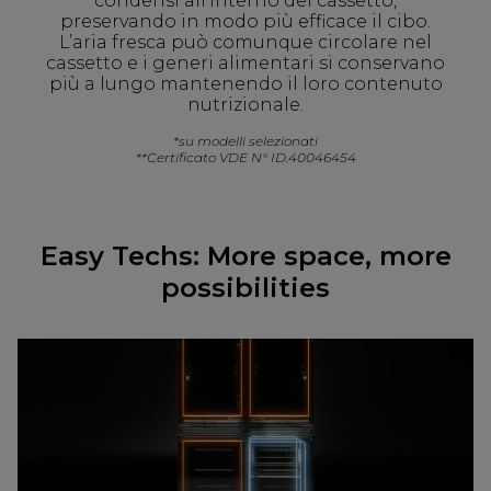
condensi all’interno del cassetto,
preservando in modo più efficace il cibo.
L’aria fresca può comunque circolare nel
cassetto e i generi alimentari si conservano
più a lungo mantenendo il loro contenuto
nutrizionale.
*su modelli selezionati
**Certificato VDE N° ID.40046454
Easy Techs: More space, more
possibilities