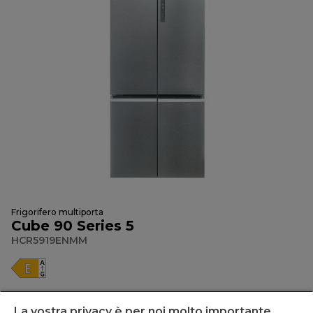
Frigorifero multiporta
Cube 90 Series 5
HCR5919ENMM
Libera installazione, 4 porte, No Frost, Luce Led, Classe E
La vostra privacy è per noi molto importante