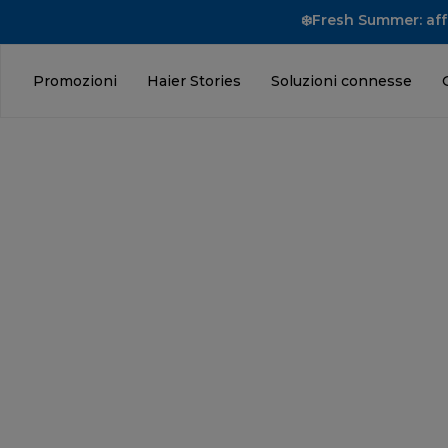
❄️Fresh Summer: affr
Promozioni
Haier Stories
Soluzioni connesse