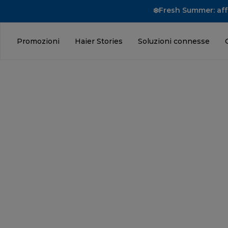
❄️Fresh Summer: affr
Promozioni
Haier Stories
Soluzioni connesse