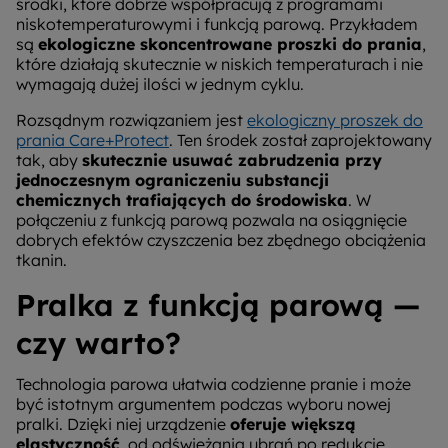
środki, które dobrze współpracują z programami
niskotemperaturowymi i funkcją parową. Przykładem
są
ekologiczne skoncentrowane proszki do prania
,
które działają skutecznie w niskich temperaturach i nie
wymagają dużej ilości w jednym cyklu.
Rozsądnym rozwiązaniem jest
ekologiczny proszek do
prania Care+Protect
. Ten środek został zaprojektowany
tak, aby
skutecznie usuwać zabrudzenia przy
jednoczesnym ograniczeniu substancji
chemicznych trafiających do środowiska
. W
połączeniu z funkcją parową pozwala na osiągnięcie
dobrych efektów czyszczenia bez zbędnego obciążenia
tkanin.
Pralka z funkcją parową —
czy warto?
Technologia parowa ułatwia codzienne pranie i może
być istotnym argumentem podczas wyboru nowej
pralki. Dzięki niej urządzenie
oferuje większą
elastyczność
, od odświeżania ubrań po redukcję