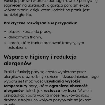
Funkcja parowa w pralce pomaga również pozbyć się
zagnieceń na ubraniach, a gorąca para zmiękcza
włókna tkanin, dzięki czemu odzież po praniu jest
bardziej gładka.
Praktyczne rozwiązanie w przypadku:
bluzek i koszul do pracy,
delikatnych tkanin,
ubrań, które trudno prasować tradycyjnym
żelazkiem.
Wsparcie higieny i redukcja
alergenów
Pralki z funkcją pary są często wybierane przez
alergików oraz rodziny z dziećmi. Uzasadnieniem tego
wyboru jest możliwość
uzyskania wysokiej
temperatury
pary, która
ogranicza obecność
alergenów
, takich jak
roztocza
czy
kurz
. W wielu
przypadkach para wodna może redukować ilość
drobnoustrojów, co wpływa pozytywnie na jakość
prania.