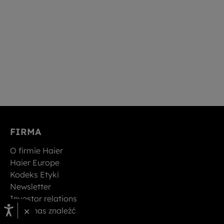
FIRMA
O firmie Haier
Haier Europe
Kodeks Etyki
Newsletter
Investor relations
×
Gdzie nas znaleźć