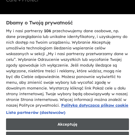
Bądź w kontakcie
Dbamy o Twoją prywatność
My i nasi partnerzy
106
przechowujemy dane osobowe, np.
ZAREJESTRUJ SIĘ TERAZ
dane przeglądania lub unikalne identyfikatory, i uzyskujemy do
nich dostęp na Twoim urządzeniu. Wybranie Akceptuję
umożliwia technologiom śledzenia wspieranie celów
wskazanych w sekcji „My i nasi partnerzy przetwarzamy dane w
celu”. Wybranie Odrzucenie wszystkich lub wycofanie Twojej
zgody spowoduje ich wyłączenie. Jeśli moduły śledzące są
CANDY HOOVER GROUP S.r.I. - jednoosobowa sp. z.o.o. - SIEDZIBA
wyłączone, niektóre treści i reklamy, które widzisz, mogą nie
STATUTOWA: Via Comolli, 57 - 20861 Brugherio (MB) - Włochy -
być dla Ciebie odpowiednie. Możesz ponownie wyświetlić to
SIEDZIBY ADMINISTRACYJNE: Via Privata Eden Fumagalli bez
nadanego numeru - 20861 Brugherio (MB) i Via Trento nr 20/A-22 - 20871
menu, aby zmienić swoje wybory lub wycofać zgodę w
Vimercate (MB) - Włochy - Tel.: +39.039.2086.1 - Faks: +39.039.2086.237 -
dowolnym momencie. Wystarczy kliknąć link Pokaż cele u dołu
Kapitał zakładowy 35.000.000,00 € wpłacony w całości - Kod identyfikacji
strony internetowej. Twoje wybory będą obowiązywały w naszej
podatkowej i nr wpisu do Rejestru przedsiębiorstw dla rejonu Mediolan-
stronie Strona internetowa. Więcej informacji można znaleźć w
Monza-Brianza-Lodi 04666310158 - NIP 00786860965 - Numer wpisu do
Repertorium Ekonomiczno - Administracyjnego REA: MB-1033934 -
naszej Polityce prywatności.
Polityka dotyczaca plikow cookie
Autoryzacja IT AEOF 211870 - Spółka podlega zarządzaniu i koordynacji
Lista partnerów (dostawców)
Candy S.p.A.
Akceptuję
PL / Polski