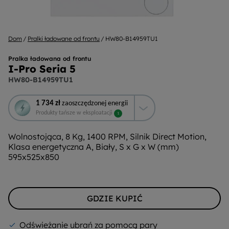
Dom
Pralki ładowane od frontu
HW80-B14959TU1
Pralka ładowana od frontu
I-Pro Seria 5
HW80-B14959TU1
To
1 734 zł
zaoszczędzonej energii
działanie
Produkty tańsze w eksploatacji
1
otworzy
narzędzie
Wolnostojąca, 8 Kg, 1400 RPM, Silnik Direct Motion,
do
Klasa energetyczna A, Biały, S x G x W (mm)
oszczędzania
595x525x850
energii
Youreko.
GDZIE KUPIĆ
Odświeżanie ubrań za pomocą pary