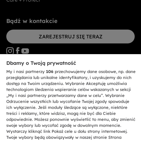
Bądź w kontakcie
ZAREJESTRUJ SIĘ TERAZ
Dbamy o Twoją prywatność
My i nasi partnerzy
106
przechowujemy dane osobowe, np. dane
CANDY HOOVER GROUP S.r.I. - jednoosobowa sp. z.o.o. - SIEDZIBA
STATUTOWA: Via Comolli, 57 - 20861 Brugherio (MB) - Włochy -
przeglądania lub unikalne identyfikatory, i uzyskujemy do nich
SIEDZIBY ADMINISTRACYJNE: Via Privata Eden Fumagalli bez
dostęp na Twoim urządzeniu. Wybranie Akceptuję umożliwia
nadanego numeru - 20861 Brugherio (MB) i Via Trento nr 20/A-22 - 20871
technologiom śledzenia wspieranie celów wskazanych w sekcji
Vimercate (MB) - Włochy - Tel.: +39.039.2086.1 - Faks: +39.039.2086.237 -
Kapitał zakładowy 35.000.000,00 € wpłacony w całości - Kod identyfikacji
„My i nasi partnerzy przetwarzamy dane w celu”. Wybranie
podatkowej i nr wpisu do Rejestru przedsiębiorstw dla rejonu Mediolan-
Odrzucenie wszystkich lub wycofanie Twojej zgody spowoduje
Monza-Brianza-Lodi 04666310158 - NIP 00786860965 - Numer wpisu do
ich wyłączenie. Jeśli moduły śledzące są wyłączone, niektóre
Repertorium Ekonomiczno - Administracyjnego REA: MB-1033934 -
treści i reklamy, które widzisz, mogą nie być dla Ciebie
Autoryzacja IT AEOF 211870 - Spółka podlega zarządzaniu i koordynacji
Candy S.p.A.
odpowiednie. Możesz ponownie wyświetlić to menu, aby zmienić
swoje wybory lub wycofać zgodę w dowolnym momencie.
Wystarczy kliknąć link Pokaż cele u dołu strony internetowej.
PL / Polski
Twoje wybory będą obowiązywały w naszej stronie Strona