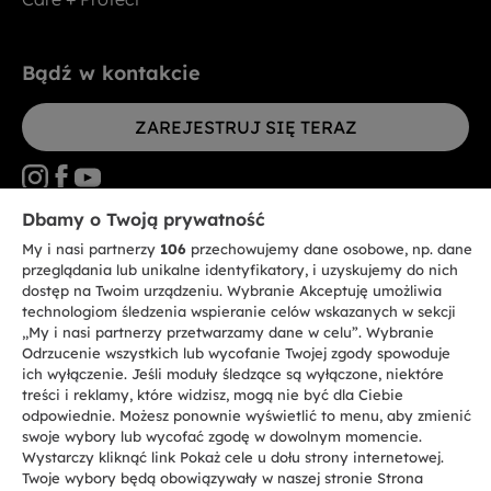
Bądź w kontakcie
ZAREJESTRUJ SIĘ TERAZ
Dbamy o Twoją prywatność
My i nasi partnerzy
106
przechowujemy dane osobowe, np. dane
CANDY HOOVER GROUP S.r.I. - jednoosobowa sp. z.o.o. - SIEDZIBA
STATUTOWA: Via Comolli, 57 - 20861 Brugherio (MB) - Włochy -
przeglądania lub unikalne identyfikatory, i uzyskujemy do nich
SIEDZIBY ADMINISTRACYJNE: Via Privata Eden Fumagalli bez
dostęp na Twoim urządzeniu. Wybranie Akceptuję umożliwia
nadanego numeru - 20861 Brugherio (MB) i Via Trento nr 20/A-22 - 20871
technologiom śledzenia wspieranie celów wskazanych w sekcji
Vimercate (MB) - Włochy - Tel.: +39.039.2086.1 - Faks: +39.039.2086.237 -
Kapitał zakładowy 35.000.000,00 € wpłacony w całości - Kod identyfikacji
„My i nasi partnerzy przetwarzamy dane w celu”. Wybranie
podatkowej i nr wpisu do Rejestru przedsiębiorstw dla rejonu Mediolan-
Odrzucenie wszystkich lub wycofanie Twojej zgody spowoduje
Monza-Brianza-Lodi 04666310158 - NIP 00786860965 - Numer wpisu do
ich wyłączenie. Jeśli moduły śledzące są wyłączone, niektóre
Repertorium Ekonomiczno - Administracyjnego REA: MB-1033934 -
treści i reklamy, które widzisz, mogą nie być dla Ciebie
Autoryzacja IT AEOF 211870 - Spółka podlega zarządzaniu i koordynacji
Candy S.p.A.
odpowiednie. Możesz ponownie wyświetlić to menu, aby zmienić
swoje wybory lub wycofać zgodę w dowolnym momencie.
Wystarczy kliknąć link Pokaż cele u dołu strony internetowej.
PL / Polski
Twoje wybory będą obowiązywały w naszej stronie Strona