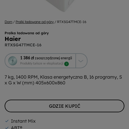
Dom
Pralki ładowane od góry
RTXSG47TMCE-16
Pralka ładowana od góry
Haier
RTXSG47TMCE-16
To
1 386 zł
zaoszczędzonej energii
działanie
Produkty tańsze w eksploatacji
2
otworzy
narzędzie
7 kg, 1400 RPM, Klasa energetyczna B, 16 programy, S
do
x G x W (mm) 405x600x860
oszczędzania
energii
Youreko.
GDZIE KUPIĆ
Instant Mix
ABT®