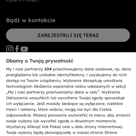
Bądź w kontakcie
ZAREJESTRUJ SIĘ TERAZ
Dbamy o Twoją prywatność
My i nasi partnerzy
104
przechowujemy dane osobowe, np. dane
CANDY HOOVER GROUP S.r.I. - jednoosobowa sp. z.o.o. - SIEDZIBA
STATUTOWA: Via Comolli, 57 - 20861 Brugherio (MB) - Włochy -
przeglądania lub unikalne identyfikatory, i uzyskujemy do nich
SIEDZIBY ADMINISTRACYJNE: Via Privata Eden Fumagalli bez
dostęp na Twoim urządzeniu. Wybranie Akceptuję umożliwia
nadanego numeru - 20861 Brugherio (MB) i Via Trento nr 20/A-22 - 20871
technologiom śledzenia wspieranie celów wskazanych w sekcji
Vimercate (MB) - Włochy - Tel.: +39.039.2086.1 - Faks: +39.039.2086.237 -
Kapitał zakładowy 35.000.000,00 € wpłacony w całości - Kod identyfikacji
„My i nasi partnerzy przetwarzamy dane w celu”. Wybranie
podatkowej i nr wpisu do Rejestru przedsiębiorstw dla rejonu Mediolan-
Odrzucenie wszystkich lub wycofanie Twojej zgody spowoduje
Monza-Brianza-Lodi 04666310158 - NIP 00786860965 - Numer wpisu do
ich wyłączenie. Jeśli moduły śledzące są wyłączone, niektóre
Repertorium Ekonomiczno - Administracyjnego REA: MB-1033934 -
treści i reklamy, które widzisz, mogą nie być dla Ciebie
Autoryzacja IT AEOF 211870 - Spółka podlega zarządzaniu i koordynacji
Candy S.p.A.
odpowiednie. Możesz ponownie wyświetlić to menu, aby zmienić
swoje wybory lub wycofać zgodę w dowolnym momencie.
Wystarczy kliknąć link Pokaż cele u dołu strony internetowej.
PL / Polski
Twoje wybory będą obowiązywały w naszej stronie Strona