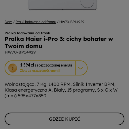
Dom
Pralki ładowane od frontu
HW70-BP14929
Pralka ładowana od frontu
Pralka Haier i-Pro 3: cichy bohater w
Twoim domu
HW70-BP14929
To
1 594 zł
zaoszczędzonej energii
działanie
Złoto za oszczędność energii
otworzy
narzędzie
Wolnostojąca, 7 Kg, 1400 RPM, Silnik Inverter BPM,
do
Klasa energetyczna A, Biały, 15 programy, S x G x W
oszczędzania
(mm) 595x477x850
energii
Youreko.
GDZIE KUPIĆ