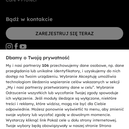
Bądź w kontakcie
ZAREJESTRUJ SIĘ TERAZ
Dbamy o Twoją prywatność
My i nasi partnerzy
106
przechowujemy dane osobowe, np. dane
CANDY HOOVER GROUP S.r.I. - jednoosobowa sp. z.o.o. - SIEDZIBA
STATUTOWA: Via Comolli, 57 - 20861 Brugherio (MB) - Włochy -
przeglądania lub unikalne identyfikatory, i uzyskujemy do nich
SIEDZIBY ADMINISTRACYJNE: Via Privata Eden Fumagalli bez
dostęp na Twoim urządzeniu. Wybranie Akceptuję umożliwia
nadanego numeru - 20861 Brugherio (MB) i Via Trento nr 20/A-22 - 20871
technologiom śledzenia wspieranie celów wskazanych w sekcji
Vimercate (MB) - Włochy - Tel.: +39.039.2086.1 - Faks: +39.039.2086.237 -
Kapitał zakładowy 35.000.000,00 € wpłacony w całości - Kod identyfikacji
„My i nasi partnerzy przetwarzamy dane w celu”. Wybranie
podatkowej i nr wpisu do Rejestru przedsiębiorstw dla rejonu Mediolan-
Odrzucenie wszystkich lub wycofanie Twojej zgody spowoduje
Monza-Brianza-Lodi 04666310158 - NIP 00786860965 - Numer wpisu do
ich wyłączenie. Jeśli moduły śledzące są wyłączone, niektóre
Repertorium Ekonomiczno - Administracyjnego REA: MB-1033934 -
treści i reklamy, które widzisz, mogą nie być dla Ciebie
Autoryzacja IT AEOF 211870 - Spółka podlega zarządzaniu i koordynacji
Candy S.p.A.
odpowiednie. Możesz ponownie wyświetlić to menu, aby zmienić
swoje wybory lub wycofać zgodę w dowolnym momencie.
Wystarczy kliknąć link Pokaż cele u dołu strony internetowej.
PL / Polski
Twoje wybory będą obowiązywały w naszej stronie Strona