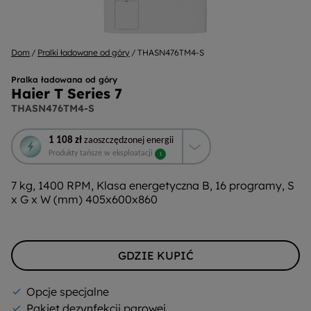
Dom
Pralki ładowane od góry
THASN476TM4-S
Pralka ładowana od góry
Haier T Series 7
THASN476TM4-S
To
1 108 zł
zaoszczędzonej energii
działanie
Produkty tańsze w eksploatacji
1
otworzy
narzędzie
7 kg, 1400 RPM, Klasa energetyczna B, 16 programy, S
do
x G x W (mm) 405x600x860
oszczędzania
energii
Youreko.
GDZIE KUPIĆ
Opcje specjalne
Pakiet dezynfekcji parowej