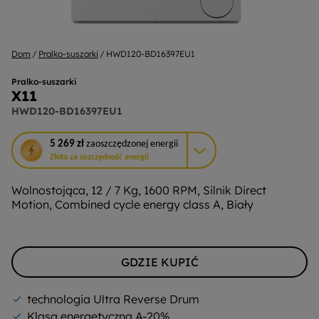
Dom
Pralko-suszarki
HWD120-BD16397EU1
Pralko-suszarki
X11
HWD120-BD16397EU1
To
5 269 zł
zaoszczędzonej energii
działanie
Złoto za oszczędność energii
otworzy
narzędzie
Wolnostojąca, 12 / 7 Kg, 1600 RPM, Silnik Direct
do
Motion, Combined cycle energy class A, Biały
oszczędzania
energii
Youreko.
GDZIE KUPIĆ
technologia Ultra Reverse Drum
Klasa energetyczna A-20%