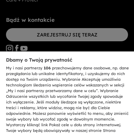
Bądź w kontakcie
ZAREJESTRUJ SIĘ TERAZ
Dbamy o Twoją prywatność
My i nasi partnerzy
106
przechowujemy dane osobowe, np. dane
CANDY HOOVER GROUP S.r.I. - jednoosobowa sp. z.o.o. - SIEDZIBA
STATUTOWA: Via Comolli, 57 - 20861 Brugherio (MB) - Włochy -
przeglądania lub unikalne identyfikatory, i uzyskujemy do nich
SIEDZIBY ADMINISTRACYJNE: Via Privata Eden Fumagalli bez
dostęp na Twoim urządzeniu. Wybranie Akceptuję umożliwia
nadanego numeru - 20861 Brugherio (MB) i Via Trento nr 20/A-22 - 20871
technologiom śledzenia wspieranie celów wskazanych w sekcji
Vimercate (MB) - Włochy - Tel.: +39.039.2086.1 - Faks: +39.039.2086.237 -
Kapitał zakładowy 35.000.000,00 € wpłacony w całości - Kod identyfikacji
„My i nasi partnerzy przetwarzamy dane w celu”. Wybranie
podatkowej i nr wpisu do Rejestru przedsiębiorstw dla rejonu Mediolan-
Odrzucenie wszystkich lub wycofanie Twojej zgody spowoduje
Monza-Brianza-Lodi 04666310158 - NIP 00786860965 - Numer wpisu do
ich wyłączenie. Jeśli moduły śledzące są wyłączone, niektóre
Repertorium Ekonomiczno - Administracyjnego REA: MB-1033934 -
treści i reklamy, które widzisz, mogą nie być dla Ciebie
Autoryzacja IT AEOF 211870 - Spółka podlega zarządzaniu i koordynacji
Candy S.p.A.
odpowiednie. Możesz ponownie wyświetlić to menu, aby zmienić
swoje wybory lub wycofać zgodę w dowolnym momencie.
Wystarczy kliknąć link Pokaż cele u dołu strony internetowej.
PL / Polski
Twoje wybory będą obowiązywały w naszej stronie Strona