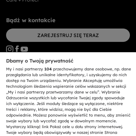
Bądź w kontakcie
ZAREJESTRUJ SIĘ TERAZ
Dbamy o Twoją prywatność
My i nasi partnerzy
104
przechowujemy dane osobowe, np. dane
CANDY HOOVER GROUP S.r.I. - jednoosobowa sp. z.o.o. - SIEDZIBA
STATUTOWA: Via Comolli, 57 - 20861 Brugherio (MB) - Włochy -
przeglądania lub unikalne identyfikatory, i uzyskujemy do nich
SIEDZIBY ADMINISTRACYJNE: Via Privata Eden Fumagalli bez
dostęp na Twoim urządzeniu. Wybranie Akceptuję umożliwia
nadanego numeru - 20861 Brugherio (MB) i Via Trento nr 20/A-22 - 20871
technologiom śledzenia wspieranie celów wskazanych w sekcji
Vimercate (MB) - Włochy - Tel.: +39.039.2086.1 - Faks: +39.039.2086.237 -
Kapitał zakładowy 35.000.000,00 € wpłacony w całości - Kod identyfikacji
„My i nasi partnerzy przetwarzamy dane w celu”. Wybranie
podatkowej i nr wpisu do Rejestru przedsiębiorstw dla rejonu Mediolan-
Odrzucenie wszystkich lub wycofanie Twojej zgody spowoduje
Monza-Brianza-Lodi 04666310158 - NIP 00786860965 - Numer wpisu do
ich wyłączenie. Jeśli moduły śledzące są wyłączone, niektóre
Repertorium Ekonomiczno - Administracyjnego REA: MB-1033934 -
treści i reklamy, które widzisz, mogą nie być dla Ciebie
Autoryzacja IT AEOF 211870 - Spółka podlega zarządzaniu i koordynacji
Candy S.p.A.
odpowiednie. Możesz ponownie wyświetlić to menu, aby zmienić
swoje wybory lub wycofać zgodę w dowolnym momencie.
Wystarczy kliknąć link Pokaż cele u dołu strony internetowej.
PL / Polski
Twoje wybory będą obowiązywały w naszej stronie Strona