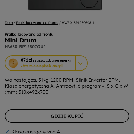
Dom
Pralki ładowane od frontu
HW50-BP12307GU1
Pralka ładowana od frontu
Mini Drum
HW50-BP12307GU1
To
871 zł
zaoszczędzonej energii
działanie
Złoto za oszczędność energii
otworzy
narzędzie
Wolnostojąca, 5 Kg, 1200 RPM, Silnik Inverter BPM,
do
Klasa energetyczna A, Antracyt, 6 programy, S x G x W
oszczędzania
(mm) 510x492x700
energii
Youreko.
GDZIE KUPIĆ
Klasa energetyczna A