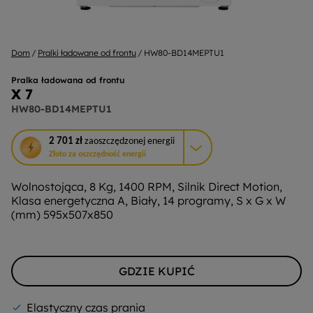
Dom
Pralki ładowane od frontu
HW80-BD14MEPTU1
Pralka ładowana od frontu
X 7
HW80-BD14MEPTU1
To
2 701 zł
zaoszczędzonej energii
działanie
Złoto za oszczędność energii
otworzy
narzędzie
Wolnostojąca, 8 Kg, 1400 RPM, Silnik Direct Motion,
do
Klasa energetyczna A, Biały, 14 programy, S x G x W
oszczędzania
(mm) 595x507x850
energii
Youreko.
GDZIE KUPIĆ
Elastyczny czas prania