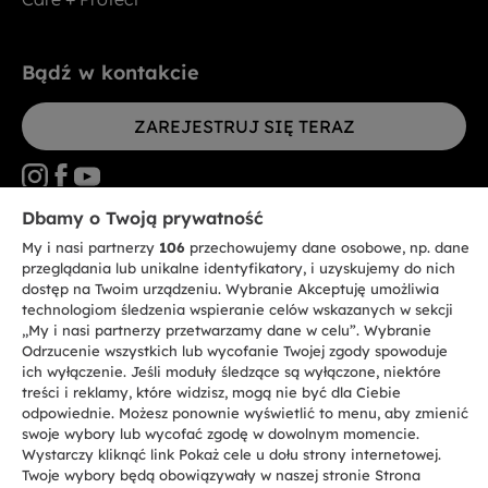
Bądź w kontakcie
ZAREJESTRUJ SIĘ TERAZ
Dbamy o Twoją prywatność
My i nasi partnerzy
106
przechowujemy dane osobowe, np. dane
CANDY HOOVER GROUP S.r.I. - jednoosobowa sp. z.o.o. - SIEDZIBA
STATUTOWA: Via Comolli, 57 - 20861 Brugherio (MB) - Włochy -
przeglądania lub unikalne identyfikatory, i uzyskujemy do nich
SIEDZIBY ADMINISTRACYJNE: Via Privata Eden Fumagalli bez
dostęp na Twoim urządzeniu. Wybranie Akceptuję umożliwia
nadanego numeru - 20861 Brugherio (MB) i Via Trento nr 20/A-22 - 20871
technologiom śledzenia wspieranie celów wskazanych w sekcji
Vimercate (MB) - Włochy - Tel.: +39.039.2086.1 - Faks: +39.039.2086.237 -
Kapitał zakładowy 35.000.000,00 € wpłacony w całości - Kod identyfikacji
„My i nasi partnerzy przetwarzamy dane w celu”. Wybranie
podatkowej i nr wpisu do Rejestru przedsiębiorstw dla rejonu Mediolan-
Odrzucenie wszystkich lub wycofanie Twojej zgody spowoduje
Monza-Brianza-Lodi 04666310158 - NIP 00786860965 - Numer wpisu do
ich wyłączenie. Jeśli moduły śledzące są wyłączone, niektóre
Repertorium Ekonomiczno - Administracyjnego REA: MB-1033934 -
treści i reklamy, które widzisz, mogą nie być dla Ciebie
Autoryzacja IT AEOF 211870 - Spółka podlega zarządzaniu i koordynacji
Candy S.p.A.
odpowiednie. Możesz ponownie wyświetlić to menu, aby zmienić
swoje wybory lub wycofać zgodę w dowolnym momencie.
Wystarczy kliknąć link Pokaż cele u dołu strony internetowej.
PL / Polski
Twoje wybory będą obowiązywały w naszej stronie Strona