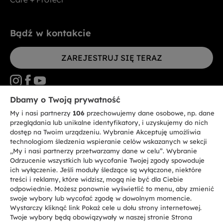
Bądź w kontakcie
ZAREJESTRUJ SIĘ TERAZ
Dbamy o Twoją prywatność
My i nasi partnerzy
106
przechowujemy dane osobowe, np. dane
CANDY HOOVER GROUP S.r.I. - jednoosobowa sp. z.o.o. - SIEDZIBA
STATUTOWA: Via Comolli, 57 - 20861 Brugherio (MB) - Włochy -
przeglądania lub unikalne identyfikatory, i uzyskujemy do nich
SIEDZIBY ADMINISTRACYJNE: Via Privata Eden Fumagalli bez
dostęp na Twoim urządzeniu. Wybranie Akceptuję umożliwia
nadanego numeru - 20861 Brugherio (MB) i Via Trento nr 20/A-22 - 20871
technologiom śledzenia wspieranie celów wskazanych w sekcji
Vimercate (MB) - Włochy - Tel.: +39.039.2086.1 - Faks: +39.039.2086.237 -
Kapitał zakładowy 35.000.000,00 € wpłacony w całości - Kod identyfikacji
„My i nasi partnerzy przetwarzamy dane w celu”. Wybranie
podatkowej i nr wpisu do Rejestru przedsiębiorstw dla rejonu Mediolan-
Odrzucenie wszystkich lub wycofanie Twojej zgody spowoduje
Monza-Brianza-Lodi 04666310158 - NIP 00786860965 - Numer wpisu do
ich wyłączenie. Jeśli moduły śledzące są wyłączone, niektóre
Repertorium Ekonomiczno - Administracyjnego REA: MB-1033934 -
treści i reklamy, które widzisz, mogą nie być dla Ciebie
Autoryzacja IT AEOF 211870 - Spółka podlega zarządzaniu i koordynacji
Candy S.p.A.
odpowiednie. Możesz ponownie wyświetlić to menu, aby zmienić
swoje wybory lub wycofać zgodę w dowolnym momencie.
Wystarczy kliknąć link Pokaż cele u dołu strony internetowej.
PL / Polski
Twoje wybory będą obowiązywały w naszej stronie Strona