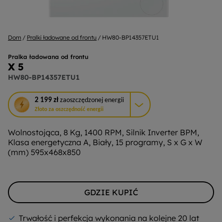
Dom
Pralki ładowane od frontu
HW80-BP14357ETU1
Pralka ładowana od frontu
X 5
HW80-BP14357ETU1
To
2 199 zł
zaoszczędzonej energii
działanie
Złoto za oszczędność energii
otworzy
narzędzie
Wolnostojąca, 8 Kg, 1400 RPM, Silnik Inverter BPM,
do
Klasa energetyczna A, Biały, 15 programy, S x G x W
oszczędzania
(mm) 595x468x850
energii
Youreko.
GDZIE KUPIĆ
Trwałość i perfekcja wykonania na kolejne 20 lat