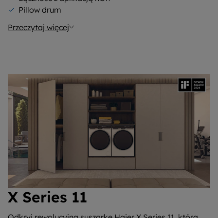
Pillow drum
Przeczytaj więcej
X Series 11
Odkryj rewolucyjną suszarkę Haier X Series 11, która