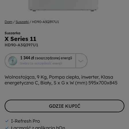
Dom
Suszarki
HD90-A3Q397U1
Suszarka
X Series 11
HD90-A3Q397U1
To
1 344 zł
zaoszczędzonej energii
działanie
Srebro za oszczędność energii
otworzy
narzędzie
Wolnostojąca, 9 Kg, Pompa ciepła, inwerter, Klasa
do
energetyczna C, Biały, S x G x W (mm) 595x700x845
oszczędzania
energii
Youreko.
GDZIE KUPIĆ
I-Refresh Pro
Łączność z aplikacją hOn