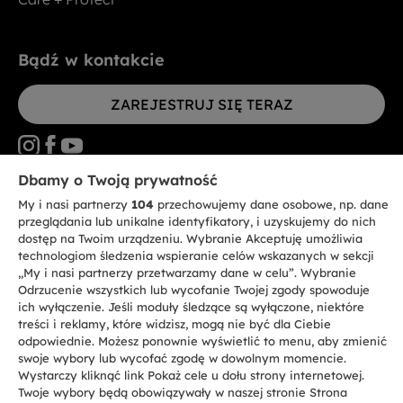
Bądź w kontakcie
ZAREJESTRUJ SIĘ TERAZ
Dbamy o Twoją prywatność
My i nasi partnerzy
104
przechowujemy dane osobowe, np. dane
CANDY HOOVER GROUP S.r.I. - jednoosobowa sp. z.o.o. - SIEDZIBA
STATUTOWA: Via Comolli, 57 - 20861 Brugherio (MB) - Włochy -
przeglądania lub unikalne identyfikatory, i uzyskujemy do nich
SIEDZIBY ADMINISTRACYJNE: Via Privata Eden Fumagalli bez
dostęp na Twoim urządzeniu. Wybranie Akceptuję umożliwia
nadanego numeru - 20861 Brugherio (MB) i Via Trento nr 20/A-22 - 20871
technologiom śledzenia wspieranie celów wskazanych w sekcji
Vimercate (MB) - Włochy - Tel.: +39.039.2086.1 - Faks: +39.039.2086.237 -
Kapitał zakładowy 35.000.000,00 € wpłacony w całości - Kod identyfikacji
„My i nasi partnerzy przetwarzamy dane w celu”. Wybranie
podatkowej i nr wpisu do Rejestru przedsiębiorstw dla rejonu Mediolan-
Odrzucenie wszystkich lub wycofanie Twojej zgody spowoduje
Monza-Brianza-Lodi 04666310158 - NIP 00786860965 - Numer wpisu do
ich wyłączenie. Jeśli moduły śledzące są wyłączone, niektóre
Repertorium Ekonomiczno - Administracyjnego REA: MB-1033934 -
treści i reklamy, które widzisz, mogą nie być dla Ciebie
Autoryzacja IT AEOF 211870 - Spółka podlega zarządzaniu i koordynacji
Candy S.p.A.
odpowiednie. Możesz ponownie wyświetlić to menu, aby zmienić
swoje wybory lub wycofać zgodę w dowolnym momencie.
Wystarczy kliknąć link Pokaż cele u dołu strony internetowej.
PL / Polski
Twoje wybory będą obowiązywały w naszej stronie Strona