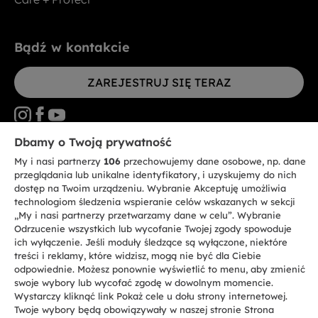
Bądź w kontakcie
ZAREJESTRUJ SIĘ TERAZ
Dbamy o Twoją prywatność
My i nasi partnerzy
106
przechowujemy dane osobowe, np. dane
CANDY HOOVER GROUP S.r.I. - jednoosobowa sp. z.o.o. - SIEDZIBA
STATUTOWA: Via Comolli, 57 - 20861 Brugherio (MB) - Włochy -
przeglądania lub unikalne identyfikatory, i uzyskujemy do nich
SIEDZIBY ADMINISTRACYJNE: Via Privata Eden Fumagalli bez
dostęp na Twoim urządzeniu. Wybranie Akceptuję umożliwia
nadanego numeru - 20861 Brugherio (MB) i Via Trento nr 20/A-22 - 20871
technologiom śledzenia wspieranie celów wskazanych w sekcji
Vimercate (MB) - Włochy - Tel.: +39.039.2086.1 - Faks: +39.039.2086.237 -
Kapitał zakładowy 35.000.000,00 € wpłacony w całości - Kod identyfikacji
„My i nasi partnerzy przetwarzamy dane w celu”. Wybranie
podatkowej i nr wpisu do Rejestru przedsiębiorstw dla rejonu Mediolan-
Odrzucenie wszystkich lub wycofanie Twojej zgody spowoduje
Monza-Brianza-Lodi 04666310158 - NIP 00786860965 - Numer wpisu do
ich wyłączenie. Jeśli moduły śledzące są wyłączone, niektóre
Repertorium Ekonomiczno - Administracyjnego REA: MB-1033934 -
treści i reklamy, które widzisz, mogą nie być dla Ciebie
Autoryzacja IT AEOF 211870 - Spółka podlega zarządzaniu i koordynacji
Candy S.p.A.
odpowiednie. Możesz ponownie wyświetlić to menu, aby zmienić
swoje wybory lub wycofać zgodę w dowolnym momencie.
Wystarczy kliknąć link Pokaż cele u dołu strony internetowej.
PL / Polski
Twoje wybory będą obowiązywały w naszej stronie Strona