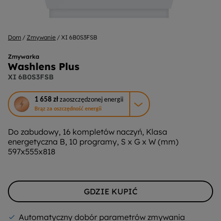
Dom
Zmywanie
XI 6B0S3FSB
Zmywarka
Washlens Plus
XI 6B0S3FSB
To
1 658 zł
zaoszczędzonej energii
działanie
Brąz za oszczędność energii
otworzy
narzędzie
Do zabudowy, 16 kompletów naczyń, Klasa
do
energetyczna B, 10 programy, S x G x W (mm)
oszczędzania
597x555x818
energii
Youreko.
GDZIE KUPIĆ
Automatyczny dobór parametrów zmywania