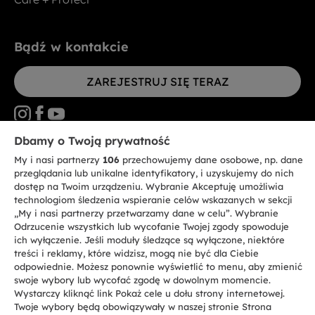
Bądź w kontakcie
ZAREJESTRUJ SIĘ TERAZ
Dbamy o Twoją prywatność
My i nasi partnerzy
106
przechowujemy dane osobowe, np. dane
CANDY HOOVER GROUP S.r.I. - jednoosobowa sp. z.o.o. - SIEDZIBA
STATUTOWA: Via Comolli, 57 - 20861 Brugherio (MB) - Włochy -
przeglądania lub unikalne identyfikatory, i uzyskujemy do nich
SIEDZIBY ADMINISTRACYJNE: Via Privata Eden Fumagalli bez
dostęp na Twoim urządzeniu. Wybranie Akceptuję umożliwia
nadanego numeru - 20861 Brugherio (MB) i Via Trento nr 20/A-22 - 20871
technologiom śledzenia wspieranie celów wskazanych w sekcji
Vimercate (MB) - Włochy - Tel.: +39.039.2086.1 - Faks: +39.039.2086.237 -
Kapitał zakładowy 35.000.000,00 € wpłacony w całości - Kod identyfikacji
„My i nasi partnerzy przetwarzamy dane w celu”. Wybranie
podatkowej i nr wpisu do Rejestru przedsiębiorstw dla rejonu Mediolan-
Odrzucenie wszystkich lub wycofanie Twojej zgody spowoduje
Monza-Brianza-Lodi 04666310158 - NIP 00786860965 - Numer wpisu do
ich wyłączenie. Jeśli moduły śledzące są wyłączone, niektóre
Repertorium Ekonomiczno - Administracyjnego REA: MB-1033934 -
treści i reklamy, które widzisz, mogą nie być dla Ciebie
Autoryzacja IT AEOF 211870 - Spółka podlega zarządzaniu i koordynacji
Candy S.p.A.
odpowiednie. Możesz ponownie wyświetlić to menu, aby zmienić
swoje wybory lub wycofać zgodę w dowolnym momencie.
Wystarczy kliknąć link Pokaż cele u dołu strony internetowej.
PL / Polski
Twoje wybory będą obowiązywały w naszej stronie Strona