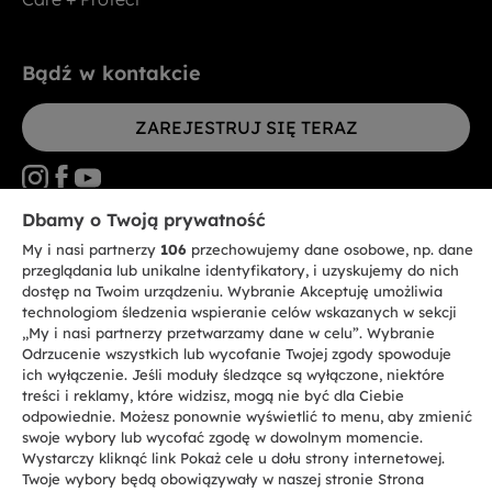
Bądź w kontakcie
ZAREJESTRUJ SIĘ TERAZ
Dbamy o Twoją prywatność
My i nasi partnerzy
106
przechowujemy dane osobowe, np. dane
CANDY HOOVER GROUP S.r.I. - jednoosobowa sp. z.o.o. - SIEDZIBA
STATUTOWA: Via Comolli, 57 - 20861 Brugherio (MB) - Włochy -
przeglądania lub unikalne identyfikatory, i uzyskujemy do nich
SIEDZIBY ADMINISTRACYJNE: Via Privata Eden Fumagalli bez
dostęp na Twoim urządzeniu. Wybranie Akceptuję umożliwia
nadanego numeru - 20861 Brugherio (MB) i Via Trento nr 20/A-22 - 20871
technologiom śledzenia wspieranie celów wskazanych w sekcji
Vimercate (MB) - Włochy - Tel.: +39.039.2086.1 - Faks: +39.039.2086.237 -
Kapitał zakładowy 35.000.000,00 € wpłacony w całości - Kod identyfikacji
„My i nasi partnerzy przetwarzamy dane w celu”. Wybranie
podatkowej i nr wpisu do Rejestru przedsiębiorstw dla rejonu Mediolan-
Odrzucenie wszystkich lub wycofanie Twojej zgody spowoduje
Monza-Brianza-Lodi 04666310158 - NIP 00786860965 - Numer wpisu do
ich wyłączenie. Jeśli moduły śledzące są wyłączone, niektóre
Repertorium Ekonomiczno - Administracyjnego REA: MB-1033934 -
treści i reklamy, które widzisz, mogą nie być dla Ciebie
Autoryzacja IT AEOF 211870 - Spółka podlega zarządzaniu i koordynacji
Candy S.p.A.
odpowiednie. Możesz ponownie wyświetlić to menu, aby zmienić
swoje wybory lub wycofać zgodę w dowolnym momencie.
Wystarczy kliknąć link Pokaż cele u dołu strony internetowej.
PL / Polski
Twoje wybory będą obowiązywały w naszej stronie Strona