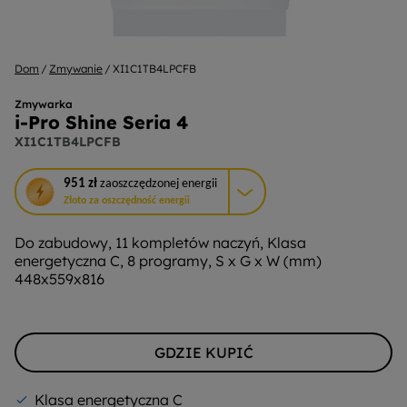
Dom
Zmywanie
XI1C1TB4LPCFB
Zmywarka
i-Pro Shine Seria 4
XI1C1TB4LPCFB
To
951 zł
zaoszczędzonej energii
działanie
Złoto za oszczędność energii
otworzy
narzędzie
Do zabudowy, 11 kompletów naczyń, Klasa
do
energetyczna C, 8 programy, S x G x W (mm)
oszczędzania
448x559x816
energii
Youreko.
GDZIE KUPIĆ
Klasa energetyczna C