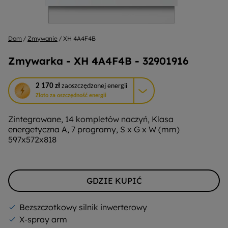
Dom
Zmywanie
XH 4A4F4B
Zmywarka - XH 4A4F4B - 32901916
To
2 170 zł
zaoszczędzonej energii
działanie
Złoto za oszczędność energii
otworzy
narzędzie
Zintegrowane, 14 kompletów naczyń, Klasa
do
energetyczna A, 7 programy, S x G x W (mm)
oszczędzania
597x572x818
energii
Youreko.
GDZIE KUPIĆ
Bezszczotkowy silnik inwerterowy
X-spray arm