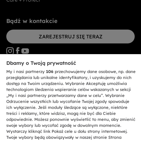
Bądź w kontakcie
ZAREJESTRUJ SIĘ TERAZ
Dbamy o Twoją prywatność
My i nasi partnerzy
106
przechowujemy dane osobowe, np. dane
CANDY HOOVER GROUP S.r.I. - jednoosobowa sp. z.o.o. - SIEDZIBA
STATUTOWA: Via Comolli, 57 - 20861 Brugherio (MB) - Włochy -
przeglądania lub unikalne identyfikatory, i uzyskujemy do nich
SIEDZIBY ADMINISTRACYJNE: Via Privata Eden Fumagalli bez
dostęp na Twoim urządzeniu. Wybranie Akceptuję umożliwia
nadanego numeru - 20861 Brugherio (MB) i Via Trento nr 20/A-22 - 20871
technologiom śledzenia wspieranie celów wskazanych w sekcji
Vimercate (MB) - Włochy - Tel.: +39.039.2086.1 - Faks: +39.039.2086.237 -
Kapitał zakładowy 35.000.000,00 € wpłacony w całości - Kod identyfikacji
„My i nasi partnerzy przetwarzamy dane w celu”. Wybranie
podatkowej i nr wpisu do Rejestru przedsiębiorstw dla rejonu Mediolan-
Odrzucenie wszystkich lub wycofanie Twojej zgody spowoduje
Monza-Brianza-Lodi 04666310158 - NIP 00786860965 - Numer wpisu do
ich wyłączenie. Jeśli moduły śledzące są wyłączone, niektóre
Repertorium Ekonomiczno - Administracyjnego REA: MB-1033934 -
treści i reklamy, które widzisz, mogą nie być dla Ciebie
Autoryzacja IT AEOF 211870 - Spółka podlega zarządzaniu i koordynacji
Candy S.p.A.
odpowiednie. Możesz ponownie wyświetlić to menu, aby zmienić
swoje wybory lub wycofać zgodę w dowolnym momencie.
Wystarczy kliknąć link Pokaż cele u dołu strony internetowej.
PL / Polski
Twoje wybory będą obowiązywały w naszej stronie Strona