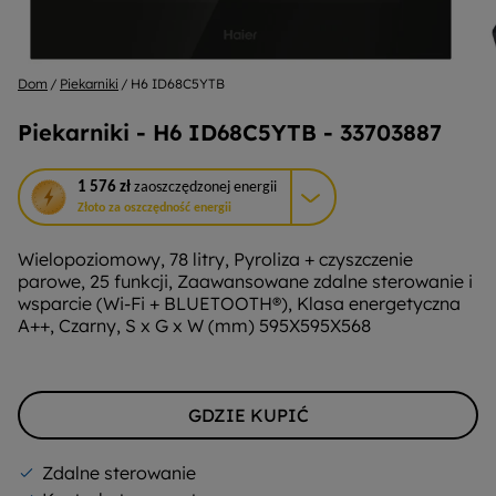
Dom
Piekarniki
H6 ID68C5YTB
Piekarniki - H6 ID68C5YTB - 33703887
To
1 576 zł
zaoszczędzonej energii
działanie
Złoto za oszczędność energii
otworzy
narzędzie
Wielopoziomowy, 78 litry, Pyroliza + czyszczenie
do
parowe, 25 funkcji, Zaawansowane zdalne sterowanie i
oszczędzania
wsparcie (Wi-Fi + BLUETOOTH®), Klasa energetyczna
energii
A++, Czarny, S x G x W (mm) 595X595X568
Youreko.
GDZIE KUPIĆ
Zdalne sterowanie