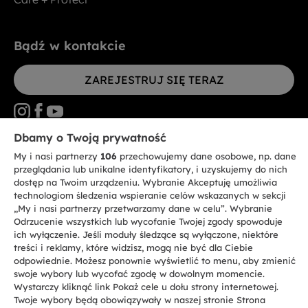
Bądź w kontakcie
ZAREJESTRUJ SIĘ TERAZ
Dbamy o Twoją prywatność
My i nasi partnerzy
106
przechowujemy dane osobowe, np. dane
CANDY HOOVER GROUP S.r.I. - jednoosobowa sp. z.o.o. - SIEDZIBA
STATUTOWA: Via Comolli, 57 - 20861 Brugherio (MB) - Włochy -
przeglądania lub unikalne identyfikatory, i uzyskujemy do nich
SIEDZIBY ADMINISTRACYJNE: Via Privata Eden Fumagalli bez
dostęp na Twoim urządzeniu. Wybranie Akceptuję umożliwia
nadanego numeru - 20861 Brugherio (MB) i Via Trento nr 20/A-22 - 20871
technologiom śledzenia wspieranie celów wskazanych w sekcji
Vimercate (MB) - Włochy - Tel.: +39.039.2086.1 - Faks: +39.039.2086.237 -
Kapitał zakładowy 35.000.000,00 € wpłacony w całości - Kod identyfikacji
„My i nasi partnerzy przetwarzamy dane w celu”. Wybranie
podatkowej i nr wpisu do Rejestru przedsiębiorstw dla rejonu Mediolan-
Odrzucenie wszystkich lub wycofanie Twojej zgody spowoduje
Monza-Brianza-Lodi 04666310158 - NIP 00786860965 - Numer wpisu do
ich wyłączenie. Jeśli moduły śledzące są wyłączone, niektóre
Repertorium Ekonomiczno - Administracyjnego REA: MB-1033934 -
treści i reklamy, które widzisz, mogą nie być dla Ciebie
Autoryzacja IT AEOF 211870 - Spółka podlega zarządzaniu i koordynacji
Candy S.p.A.
odpowiednie. Możesz ponownie wyświetlić to menu, aby zmienić
swoje wybory lub wycofać zgodę w dowolnym momencie.
Wystarczy kliknąć link Pokaż cele u dołu strony internetowej.
PL / Polski
Twoje wybory będą obowiązywały w naszej stronie Strona