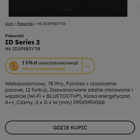
Dom
Piekarniki
H6 ID2P5B3YTB
Piekarniki
ID Series 2
H6 ID2P5B3YTB
To
1 576 zł
zaoszczędzonej energii
działanie
Złoto za oszczędność energii
otworzy
narzędzie
Wielopoziomowy, 78 litry, Pyroliza + czyszczenie
do
parowe, 12 funkcji, Zaawansowane zdalne sterowanie i
oszczędzania
wsparcie (Wi-Fi + BLUETOOTH®), Klasa energetyczna
energii
A++, Czarny, S x G x W (mm) 595X595X568
Youreko.
GDZIE KUPIĆ