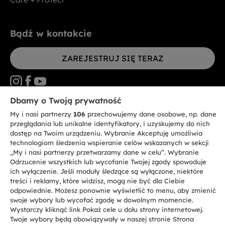
Bądź w kontakcie
ZAREJESTRUJ SIĘ TERAZ
Dbamy o Twoją prywatność
My i nasi partnerzy
106
przechowujemy dane osobowe, np. dane
CANDY HOOVER GROUP S.r.I. - jednoosobowa sp. z.o.o. - SIEDZIBA
STATUTOWA: Via Comolli, 57 - 20861 Brugherio (MB) - Włochy -
przeglądania lub unikalne identyfikatory, i uzyskujemy do nich
SIEDZIBY ADMINISTRACYJNE: Via Privata Eden Fumagalli bez
dostęp na Twoim urządzeniu. Wybranie Akceptuję umożliwia
nadanego numeru - 20861 Brugherio (MB) i Via Trento nr 20/A-22 - 20871
technologiom śledzenia wspieranie celów wskazanych w sekcji
Vimercate (MB) - Włochy - Tel.: +39.039.2086.1 - Faks: +39.039.2086.237 -
Kapitał zakładowy 35.000.000,00 € wpłacony w całości - Kod identyfikacji
„My i nasi partnerzy przetwarzamy dane w celu”. Wybranie
podatkowej i nr wpisu do Rejestru przedsiębiorstw dla rejonu Mediolan-
Odrzucenie wszystkich lub wycofanie Twojej zgody spowoduje
Monza-Brianza-Lodi 04666310158 - NIP 00786860965 - Numer wpisu do
ich wyłączenie. Jeśli moduły śledzące są wyłączone, niektóre
Repertorium Ekonomiczno - Administracyjnego REA: MB-1033934 -
treści i reklamy, które widzisz, mogą nie być dla Ciebie
Autoryzacja IT AEOF 211870 - Spółka podlega zarządzaniu i koordynacji
Candy S.p.A.
odpowiednie. Możesz ponownie wyświetlić to menu, aby zmienić
swoje wybory lub wycofać zgodę w dowolnym momencie.
Wystarczy kliknąć link Pokaż cele u dołu strony internetowej.
PL / Polski
Twoje wybory będą obowiązywały w naszej stronie Strona